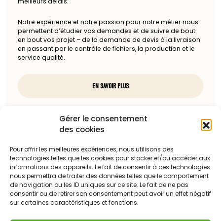
meilleurs délais.
Notre expérience et notre passion pour notre métier nous
permettent d’étudier vos demandes et de suivre de bout
en bout vos projet – de la demande de devis à la livraison
en passant par le contrôle de fichiers, la production et le
service qualité.
EN SAVOIR PLUS
Nous contacter
Gérer le consentement
des cookies
97, rue du docteur Charcot
85100 Les Sables-d'Olonne
Pour offrir les meilleures expériences, nous utilisons des
technologies telles que les cookies pour stocker et/ou accéder aux
Téléphone :
informations des appareils. Le fait de consentir à ces technologies
nous permettra de traiter des données telles que le comportement
06 13 23 67 88
de navigation ou les ID uniques sur ce site. Le fait de ne pas
consentir ou de retirer son consentement peut avoir un effet négatif
sur certaines caractéristiques et fonctions.
Adresse mail :
c.dattilesi@laballonnerie.com