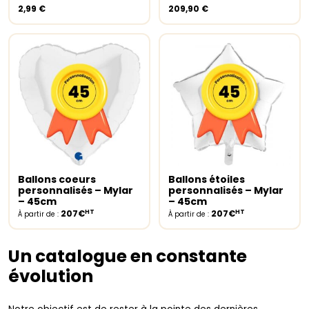
variations.
2,99
€
209,90
€
Les
options
peuvent
être
choisies
sur
la
page
du
produit
Ballons coeurs
Ballons étoiles
Select options
Select options
personnalisés – Mylar
personnalisés – Mylar
– 45cm
– 45cm
HT
HT
207€
207€
À partir de :
À partir de :
Un catalogue en constante
évolution