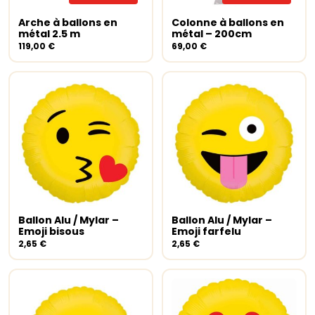
Arche à ballons en
Colonne à ballons en
Lire la suite
Lire la suite
métal 2.5 m
métal – 200cm
119,00
€
69,00
€
Ballon Alu / Mylar –
Ballon Alu / Mylar –
Ajouter au panier
Ajouter au panier
Emoji bisous
Emoji farfelu
2,65
€
2,65
€