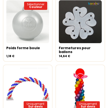
Sélectionner
Couleur
Ce
produit
a
Poids forme boule
Fermetures pour
Choix des options
plusieurs
Ajouter au panier
ballons
variations.
1,18
€
14,64
€
Les
options
peuvent
être
choisies
sur
la
page
du
produit
Uniquement
Uniquement
Sur devis
Sur devis