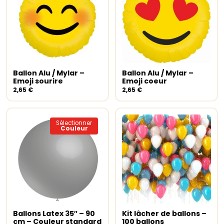
Ballon Alu / Mylar –
Ballon Alu / Mylar –
Ajouter au panier
Ajouter au panier
Emoji sourire
Emoji coeur
2,65
€
2,65
€
Sélectionner
Couleur
Ce
produit
a
Ballons Latex 35″ – 90
Kit lâcher de ballons –
Choix des options
plusieurs
Select options
cm – Couleur standard
100 ballons