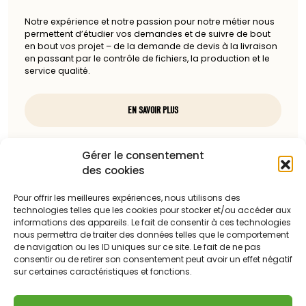
Notre expérience et notre passion pour notre métier nous
permettent d’étudier vos demandes et de suivre de bout
en bout vos projet – de la demande de devis à la livraison
en passant par le contrôle de fichiers, la production et le
service qualité.
EN SAVOIR PLUS
Nous contacter
Gérer le consentement
des cookies
97, rue du docteur Charcot
85100 Les Sables-d'Olonne
Pour offrir les meilleures expériences, nous utilisons des
technologies telles que les cookies pour stocker et/ou accéder aux
Téléphone :
informations des appareils. Le fait de consentir à ces technologies
nous permettra de traiter des données telles que le comportement
06 13 23 67 88
de navigation ou les ID uniques sur ce site. Le fait de ne pas
consentir ou de retirer son consentement peut avoir un effet négatif
sur certaines caractéristiques et fonctions.
Adresse mail :
c.dattilesi@laballonnerie.com