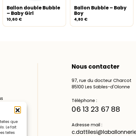
Ballon double Bubble
Ballon Bubble – Baby
Ajouter au panier
Ajouter au panier
– Baby Girl
Boy
10,60
€
4,80
€
Nous contacter
97, rue du docteur Charcot
85100 Les Sables-d'Olonne
us
Téléphone :
06 13 23 67 88
telles que
e
Adresse mail :
. Le fait
s
c.dattilesi@laballonner
s telles