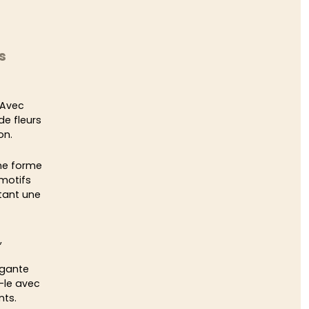
s
 Avec
de fleurs
on.
une forme
 motifs
utant une
,
égante
-le avec
nts.