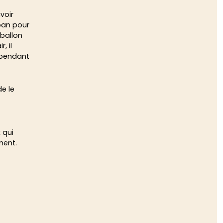
voir
ban pour
 ballon
, il
a pendant
de le
 qui
ment.