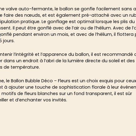
ne valve auto-fermante, le ballon se gonfle facilement sans a
e faire des nœuds, et est également pré-attaché avec un ru
pulation pratique. Le gonflage est optimal lorsque les plis du
sent. Il peut être gonflé avec de l’air ou de l’hélium. Avec de l’air
gonflé pendant environ un mois, et avec de l’hélium, il flotter
5 jours.
ntenir l’intégrité et l’apparence du ballon, il est recommandé 
 dans un endroit à l’abri de la lumière directe du soleil et des
ns de température.
, le Ballon Bubble Déco – Fleurs est un choix exquis pour ceux
t à ajouter une touche de sophistication florale à leur événe
 motifs de fleurs blanches sur un fond transparent, il est sûr
ller et d’enchanter vos invités.