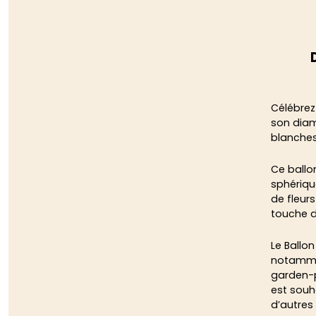
Célébrez
son diam
blanches
Ce ballo
sphérique
de fleur
touche d
Le Ballo
notammen
garden-p
est souh
d’autres