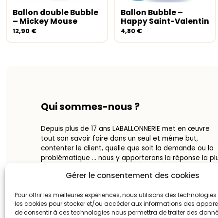
Ballon double Bubble
Ballon Bubble –
Ajouter au panier
Ajouter au panier
– Mickey Mouse
Happy Saint-Valentin
12,90
€
4,80
€
Qui sommes-nous ?
Depuis plus de 17 ans LABALLONNERIE met en œuvre
tout son savoir faire dans un seul et même but,
contenter le client, quelle que soit la demande ou la
problématique … nous y apporterons la réponse la pl
adaptée possible dans les meilleurs délais.
Gérer le consentement des cookies
Notre expérience et notre passion pour notre métier
Pour offrir les meilleures expériences, nous utilisons des technologies 
nous permettent d’étudier vos demandes et de suivr
les cookies pour stocker et/ou accéder aux informations des appareils
de bout en bout vos projet – de la demande de devi
de consentir à ces technologies nous permettra de traiter des donnée