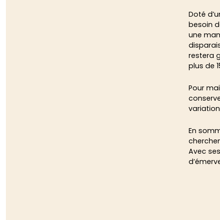
Doté d’u
besoin d
une mani
disparais
restera 
plus de 1
Pour mai
conserver
variatio
En somme
cherchen
Avec ses
d’émervei