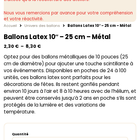
Nous vous remercions par avance pour votre compréhension
et votre réactivité.
Accueil
Univers des ballons
Ballons Latex 10″ – 25 cm – Métal
Ballons Latex 10″ – 25 cm – Métal
Plage
2,30
€
–
8,30
€
de
Optez pour des ballons métalliques de 10 pouces (25
prix :
cm de diamètre) pour ajouter une touche scintillante à
2,30 €
vos événements. Disponibles en poches de 24 à 100
à
unités, ces ballons latex sont parfaits pour les
8,30 €
décorations de fêtes. Ils restent gonflés pendant
environ 10 jours à l’air et 8 à 10 heures avec de l’hélium, et
peuvent être conservés jusqu’à 2 ans en poche s’ils sont
protégés de la lumière et des variations de
température.
Quantité