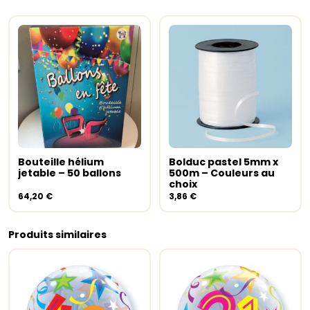
Ce
produit
a
Bouteille hélium
Bolduc pastel 5mm x
Ajouter au panier
Choix des options
plusieur
jetable – 50 ballons
500m – Couleurs au
variation
choix
Les
64,20
€
3,86
€
options
peuvent
être
Produits similaires
choisies
sur
la
page
du