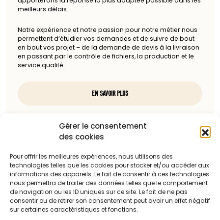
apporterons la réponse la plus adaptée possible dans les
meilleurs délais.
Notre expérience et notre passion pour notre métier nous
permettent d’étudier vos demandes et de suivre de bout
en bout vos projet – de la demande de devis à la livraison
en passant par le contrôle de fichiers, la production et le
service qualité.
EN SAVOIR PLUS
Nous contacter
Gérer le consentement
des cookies
97, rue du docteur Charcot
85100 Les Sables-d'Olonne
Pour offrir les meilleures expériences, nous utilisons des
technologies telles que les cookies pour stocker et/ou accéder aux
Téléphone :
informations des appareils. Le fait de consentir à ces technologies
nous permettra de traiter des données telles que le comportement
06 13 23 67 88
de navigation ou les ID uniques sur ce site. Le fait de ne pas
consentir ou de retirer son consentement peut avoir un effet négatif
sur certaines caractéristiques et fonctions.
Adresse mail :