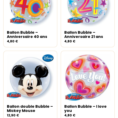
produit
Ballon Bubble –
Ballon Bubble –
Ajouter au panier
Ajouter au panier
Anniversaire 40 ans
Anniversaire 21 ans
4,80
€
4,80
€
Ballon double Bubble –
Ballon Bubble – I love
Ajouter au panier
Ajouter au panier
Mickey Mouse
you
12,90
€
4,80
€