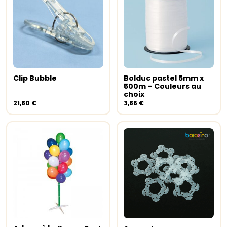
Ce
produit
a
Clip Bubble
Bolduc pastel 5mm x
Ajouter au panier
Choix des options
plusieur
500m – Couleurs au
variation
choix
Les
21,80
€
3,86
€
options
peuvent
être
choisies
sur
la
page
du
produit