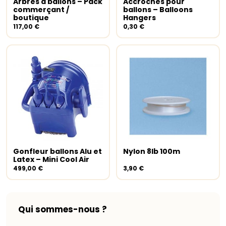
Arbres à ballons – Pack
Accroches pour
Ajouter au panier
Ajouter au panier
commerçant /
ballons – Balloons
boutique
Hangers
117,00
€
0,30
€
Gonfleur ballons Alu et
Nylon 8lb 100m
Ajouter au panier
Lire la suite
Latex – Mini Cool Air
499,00
€
3,90
€
Qui sommes-nous ?