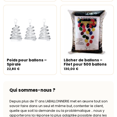
Ce
produit
a
Poids pour ballons –
Lâcher de ballons –
Choix des options
plusieurs
Ajouter au panier
Spirale
Filet pour 500 ballons
variations.
22,80
€
130,00
€
Les
options
peuvent
être
Qui sommes-nous ?
choisies
sur
la
Depuis plus de 17 ans LABALLONNERIE met en œuvre tout son
savoir faire dans un seul et même but, contenter le client,
page
quelle que soit la demande ou la problématique … nous y
du
apporterons la réponse la plus adaptée possible dans les
produit