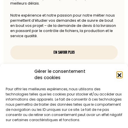
meilleurs délais.
Notre expérience et notre passion pour notre métier nous
permettent d’étudier vos demandes et de suivre de bout
en bout vos projet – de la demande de devis à la livraison
en passant par le contrôle de fichiers, la production et le
service qualité.
EN SAVOIR PLUS
Nous contacter
Gérer le consentement
des cookies
97, rue du docteur Charcot
85100 Les Sables-d'Olonne
Pour offrir les meilleures expériences, nous utilisons des
technologies telles que les cookies pour stocker et/ou accéder aux
Téléphone :
informations des appareils. Le fait de consentir à ces technologies
nous permettra de traiter des données telles que le comportement
06 13 23 67 88
de navigation ou les ID uniques sur ce site. Le fait de ne pas
consentir ou de retirer son consentement peut avoir un effet négatif
sur certaines caractéristiques et fonctions.
Adresse mail :
c.dattilesi@laballonnerie.com