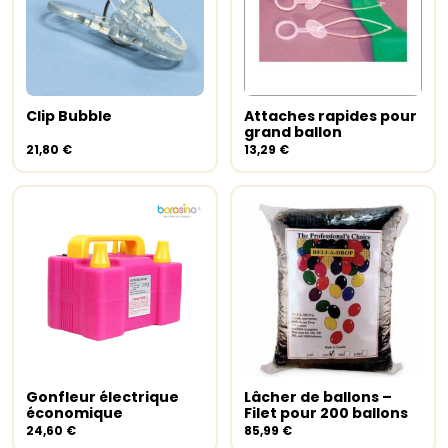
Clip Bubble
Attaches rapides pour
Ajouter au panier
Ajouter au panier
grand ballon
21,80
€
13,29
€
Gonfleur électrique
Lâcher de ballons –
Ajouter au panier
Ajouter au panier
économique
Filet pour 200 ballons
24,60
€
85,99
€