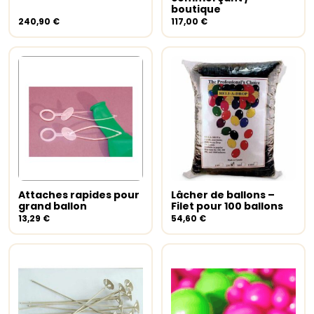
boutique
240,90
€
117,00
€
Attaches rapides pour
Lâcher de ballons –
Ajouter au panier
Ajouter au panier
grand ballon
Filet pour 100 ballons
13,29
€
54,60
€