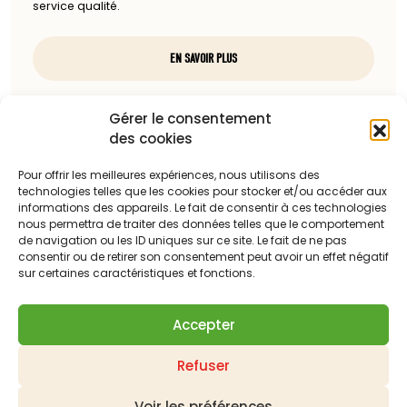
service qualité.
EN SAVOIR PLUS
Nous contacter
Gérer le consentement
des cookies
97, rue du docteur Charcot
85100 Les Sables-d'Olonne
Pour offrir les meilleures expériences, nous utilisons des
technologies telles que les cookies pour stocker et/ou accéder aux
Téléphone :
informations des appareils. Le fait de consentir à ces technologies
nous permettra de traiter des données telles que le comportement
06 13 23 67 88
de navigation ou les ID uniques sur ce site. Le fait de ne pas
consentir ou de retirer son consentement peut avoir un effet négatif
sur certaines caractéristiques et fonctions.
Adresse mail :
c.dattilesi@laballonnerie.com
Accepter
Qui sommes-nous ?
Nos meilleures ventes
Refuser
Les derniers produits mis en ligne
Panier
Mon compte
Contactez-nous
Demander un devis
Livraison
Suivi de vos commandes
Mentions légales
Voir les préférences