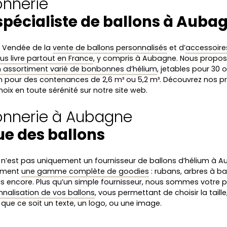
onnerie
spécialiste de ballons à Auba
n Vendée de la
vente de ballons personnalisés
et d’
accessoires
us livre partout en France
, y compris à Aubagne. Nous propo
 assortiment varié de bonbonnes d’hélium
, jetables pour 30 
n pour des contenances de 2,6 m³ ou 5,2 m³. Découvrez nos pr
hoix en toute sérénité sur notre site web.
lonnerie à Aubagne
ue des ballons
e n’est pas uniquement un fournisseur de ballons d’hélium à 
lement
une gamme complète de goodies
: rubans, arbres à bal
lus encore. Plus qu’un simple fournisseur, nous sommes votre 
nnalisation de vos ballons
, vous permettant de choisir la taille,
que ce soit un texte, un logo, ou une image.