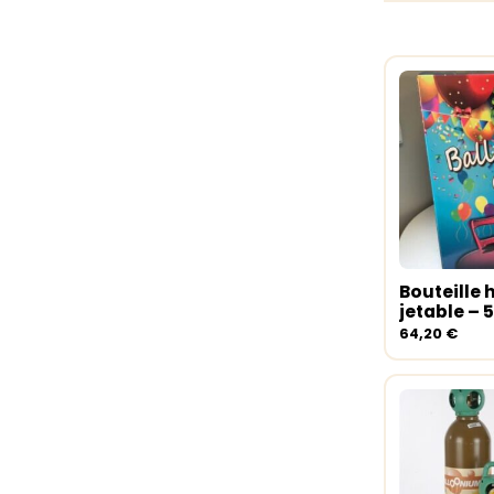
Bouteille 
Ajouter 
jetable – 
64,20
€