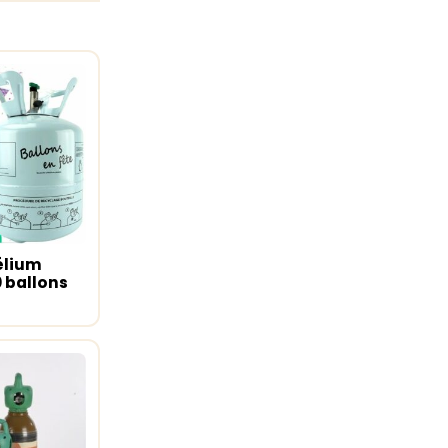
élium
u panier
0 ballons