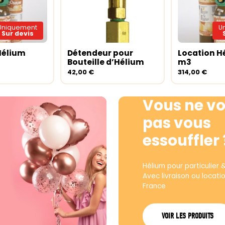
Uniquement
U
Sur devis
Hélium
Détendeur pour
Location H
ite
Ajouter au panier
Lire la sui
Bouteille d’Hélium
m3
42,00
€
314,00
€
Vous ne vo
pas vous
essouffler 
Hélium pour particulier 
Avec livraison ou locati
France
VOIR LES PRODUITS