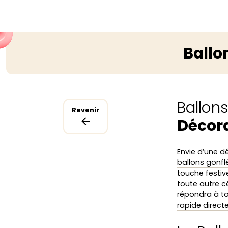
Ballo
Ballon
Revenir
Décora
Envie d’une d
ballons gonflé
touche festiv
toute autre c
répondra à t
rapide direc