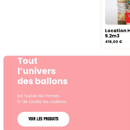
Location 
Lire la su
5.2m3
419,00
€
Tout
l’univers
des ballons
De toutes les formes
Et de toutes les couleurs
VOIR LES PRODUITS