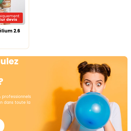
niquement
Sur devis
élium 2.6
te
ulez
?
& professionnels
on dans toute la