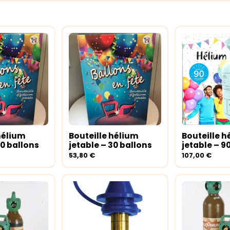
hélium
Bouteille hélium
Bouteille h
au panier
Ajouter au panier
Ajouter a
50 ballons
jetable – 30 ballons
jetable – 9
53,80
€
107,00
€