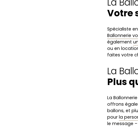
La Ball
Votre 
Spécialiste e
Ballonnerie vo
également
un
ou en locatio
faites votre c
La Bal
Plus q
La Ballonneri
offrons éga
ballons, et p
pour
la perso
le message – 