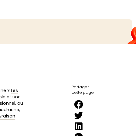
Partager
gne ?
Les
cette page
le et une
sionnel, ou
baudruche,
ivraison