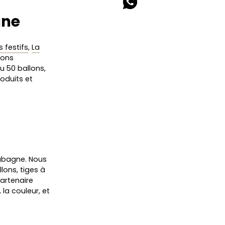
gne
 festifs
,
La
sons
ou 50 ballons,
oduits et
Aubagne. Nous
lons, tiges à
partenaire
 la couleur, et