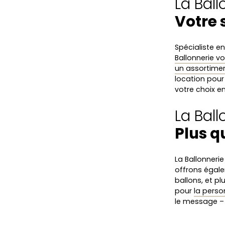
La Ball
Votre 
Spécialiste e
Ballonnerie vo
un assortime
location pour
votre choix en
La Bal
Plus q
La Ballonneri
offrons éga
ballons, et p
pour
la perso
le message – 