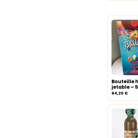
Bouteille 
Ajouter 
jetable – 
64,20
€