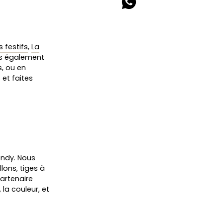
 festifs
,
La
ns également
s, ou en
et faites
ondy. Nous
lons, tiges à
partenaire
 la couleur, et