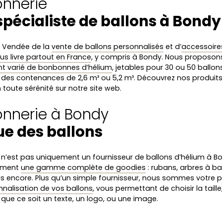
onnerie
spécialiste de ballons à Bondy
n Vendée de la
vente de ballons personnalisés
et d’
accessoires
us livre partout en France
, y compris à Bondy. Nous proposo
nt varié de bonbonnes d’hélium
, jetables pour 30 ou 50 ballon
 des contenances de 2,6 m³ ou 5,2 m³. Découvrez nos produits 
 toute sérénité sur notre site web.
lonnerie à Bondy
ue des ballons
e n’est pas uniquement un fournisseur de ballons d’hélium à B
lement
une gamme complète de goodies
: rubans, arbres à bal
lus encore. Plus qu’un simple fournisseur, nous sommes votre 
nnalisation de vos ballons
, vous permettant de choisir la taille,
que ce soit un texte, un logo, ou une image.