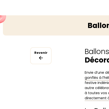
Ballo
Ballon
Revenir
Décora
Envie d’une d
gonflés à l’hé
festive indéni
autre célébra
à toutes vos 
directement à