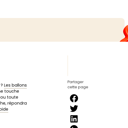
Partager
 ?
Les ballons
cette page
ne touche
 ou toute
che, répondra
apide