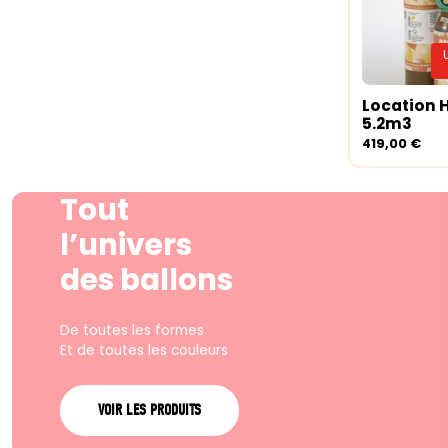
Location 
Lire la su
5.2m3
419,00
€
Tout
l’univers
des ballons
De toutes les formes
Et de toutes les couleurs
VOIR LES PRODUITS