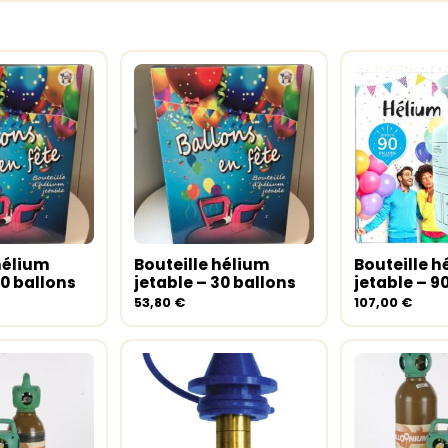
hélium
Bouteille hélium
Bouteille h
au panier
Ajouter au panier
Ajouter a
50 ballons
jetable – 30 ballons
jetable – 9
53,80
€
107,00
€