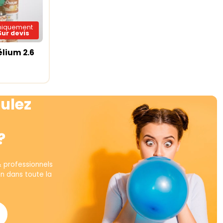
niquement
Sur devis
élium 2.6
te
ulez
?
& professionnels
on dans toute la