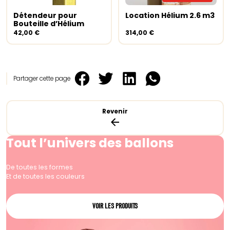
Détendeur pour
Location Hélium 2.6 m3
Ajouter au panier
Lire la suite
Bouteille d’Hélium
42,00
€
314,00
€
Partager cette page
Revenir
Tout l’univers des ballons
De toutes les formes
Et de toutes les couleurs
VOIR LES PRODUITS