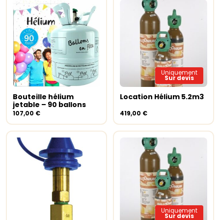
Uniquement
Sur devis
Bouteille hélium
Location Hélium 5.2m3
Ajouter au panier
Lire la suite
jetable – 90 ballons
107,00
€
419,00
€
Uniquement
Sur devis