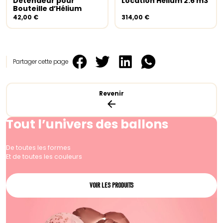
Détendeur pour
Location Hélium 2.6 m3
Ajouter au panier
Lire la suite
Bouteille d’Hélium
42,00
€
314,00
€
Partager cette page
Revenir
Tout l’univers des ballons
De toutes les formes
Et de toutes les couleurs
VOIR LES PRODUITS