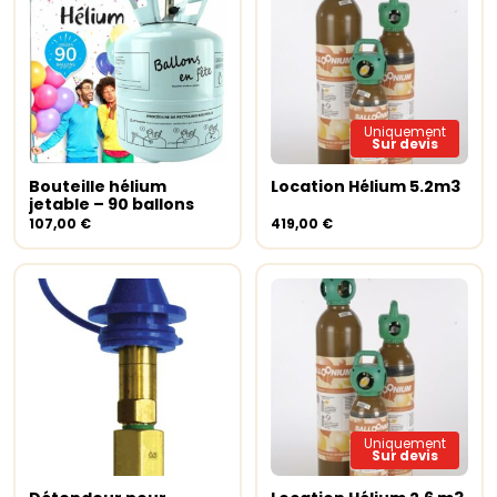
Uniquement
Sur devis
Bouteille hélium
Location Hélium 5.2m3
Ajouter au panier
Lire la suite
jetable – 90 ballons
107,00
€
419,00
€
Uniquement
Sur devis