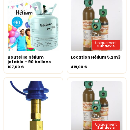
Uniquement
Sur devis
Bouteille hélium
Location Hélium 5.2m3
Ajouter au panier
Lire la suite
jetable – 90 ballons
107,00
€
419,00
€
Uniquement
Sur devis