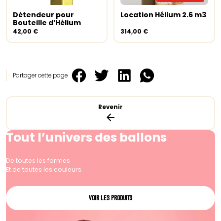
Détendeur pour
Location Hélium 2.6 m3
Ajouter au panier
Lire la suite
Bouteille d’Hélium
42,00
€
314,00
€
Partager cette page
Revenir
Tout l’univers des ballons
De toutes les formes
Et de toutes les couleurs
VOIR LES PRODUITS