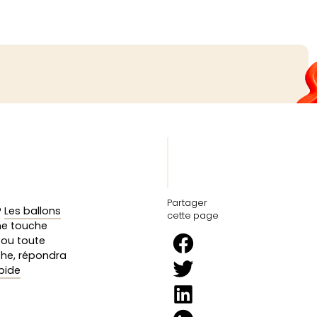
Partager
?
Les ballons
cette page
ne touche
 ou toute
che, répondra
apide