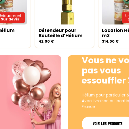
Uniquement
U
Sur devis
Hélium
Détendeur pour
Location H
ite
Ajouter au panier
Lire la sui
Bouteille d’Hélium
m3
42,00
€
314,00
€
Vous ne vo
pas vous
essouffler 
Hélium pour particulier 
Avec livraison ou locati
France
VOIR LES PRODUITS