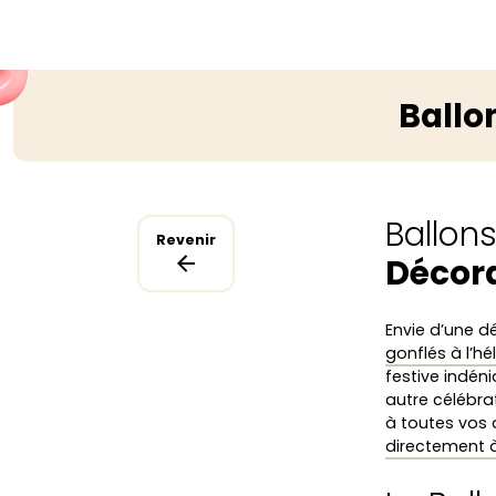
Ballo
Ballon
Revenir
Décora
Envie d’une d
gonflés à l’hé
festive indéni
autre célébra
à toutes vos 
directement à