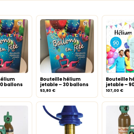
hélium
Bouteille hélium
Bouteille h
au panier
Ajouter au panier
Ajouter a
50 ballons
jetable – 30 ballons
jetable – 9
53,80
€
107,00
€