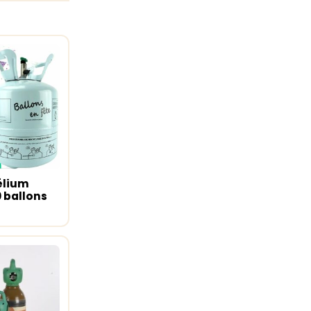
élium
u panier
0 ballons