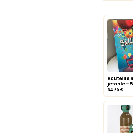
Bouteille 
Ajouter 
jetable – 
64,20
€