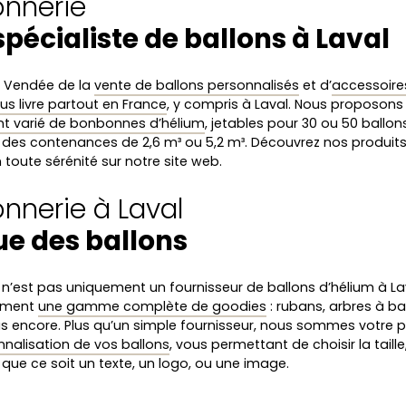
onnerie
spécialiste de ballons à Laval
n Vendée de la
vente de ballons personnalisés
et d’
accessoires
us livre partout en France
, y compris à Laval. Nous proposon
nt varié de bonbonnes d’hélium
, jetables pour 30 ou 50 ballon
 des contenances de 2,6 m³ ou 5,2 m³. Découvrez nos produits 
 toute sérénité sur notre site web.
onnerie à Laval
ue des ballons
e n’est pas uniquement un fournisseur de ballons d’hélium à La
lement
une gamme complète de goodies
: rubans, arbres à bal
lus encore. Plus qu’un simple fournisseur, nous sommes votre 
nnalisation de vos ballons
, vous permettant de choisir la taille,
que ce soit un texte, un logo, ou une image.