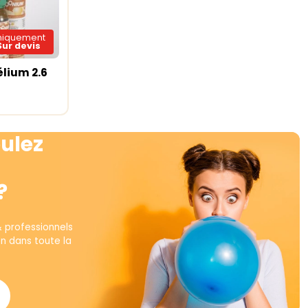
niquement
Sur devis
élium 2.6
te
ulez
?
& professionnels
on dans toute la