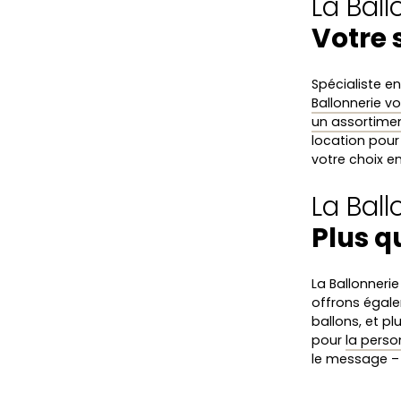
La Ball
Votre 
Spécialiste e
Ballonnerie vo
un assortime
location pour
votre choix en
La Ball
Plus q
La Ballonneri
offrons éga
ballons, et p
pour
la perso
le message – 