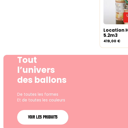
Location 
Lire la su
5.2m3
419,00
€
Tout
l’univers
des ballons
De toutes les formes
Et de toutes les couleurs
VOIR LES PRODUITS