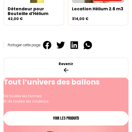
Détendeur pour
Location Hélium 2.6 m3
Ajouter au panier
Lire la suite
Bouteille d’Hélium
42,00
€
314,00
€
Partager cette page
Revenir
Tout l’univers des ballons
De toutes les formes
Et de toutes les couleurs
VOIR LES PRODUITS