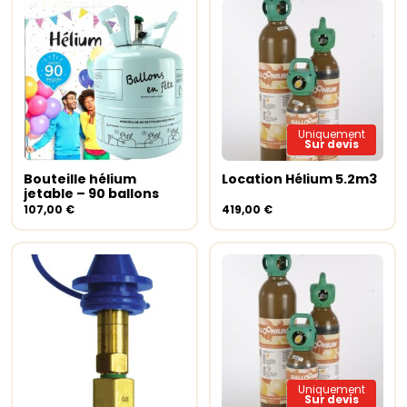
Uniquement
Sur devis
Bouteille hélium
Location Hélium 5.2m3
Ajouter au panier
Lire la suite
jetable – 90 ballons
107,00
€
419,00
€
Uniquement
Sur devis