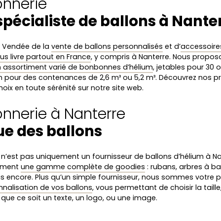
onnerie
spécialiste de ballons à Nante
n Vendée de la
vente de ballons personnalisés
et d’
accessoires
us livre partout en France
, y compris à Nanterre. Nous propos
 assortiment varié de bonbonnes d’hélium
, jetables pour 30 
n pour des contenances de 2,6 m³ ou 5,2 m³. Découvrez nos pr
hoix en toute sérénité sur notre site web.
onnerie à Nanterre
ue des ballons
e n’est pas uniquement un fournisseur de ballons d’hélium à N
lement
une gamme complète de goodies
: rubans, arbres à bal
lus encore. Plus qu’un simple fournisseur, nous sommes votre 
nnalisation de vos ballons
, vous permettant de choisir la taille,
que ce soit un texte, un logo, ou une image.