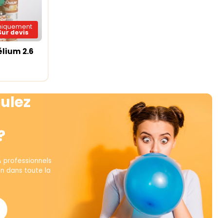
niquement
Sur devis
élium 2.6
te
ulez
?
& professionnels
on dans toute la