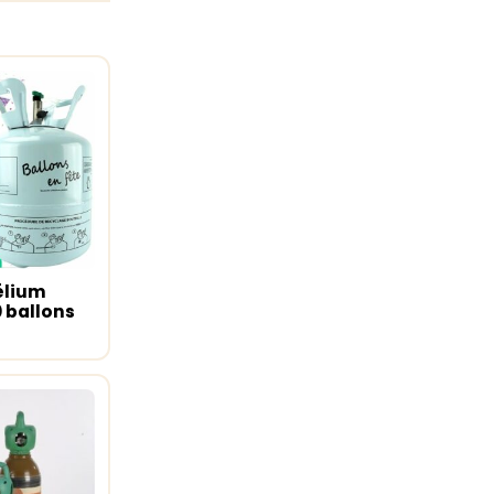
élium
u panier
0 ballons