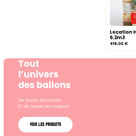
Location 
Lire la su
5.2m3
419,00
€
Tout
l’univers
des ballons
De toutes les formes
Et de toutes les couleurs
VOIR LES PRODUITS