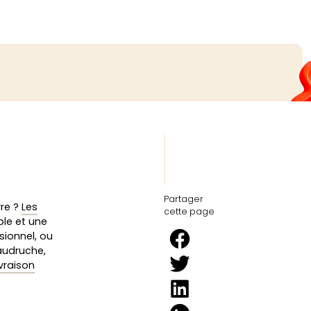
Partager
rre ?
Les
cette page
le et une
sionnel, ou
baudruche,
ivraison