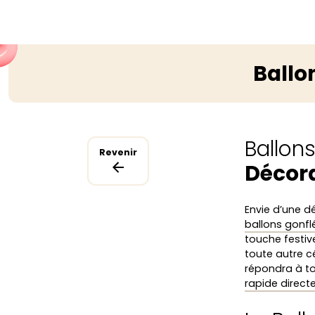
Ballo
Ballon
Revenir
Décora
Envie d’une d
ballons gonflé
touche festiv
toute autre c
répondra à t
rapide direct