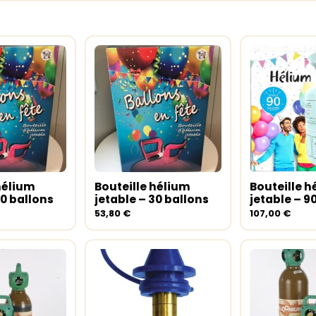
hélium
Bouteille hélium
Bouteille h
au panier
Ajouter au panier
Ajouter a
50 ballons
jetable – 30 ballons
jetable – 9
53,80
€
107,00
€