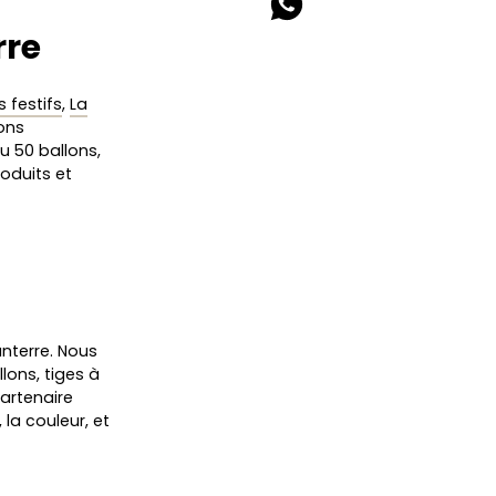
rre
 festifs
,
La
ons
ou 50 ballons,
oduits et
anterre. Nous
lons, tiges à
partenaire
 la couleur, et