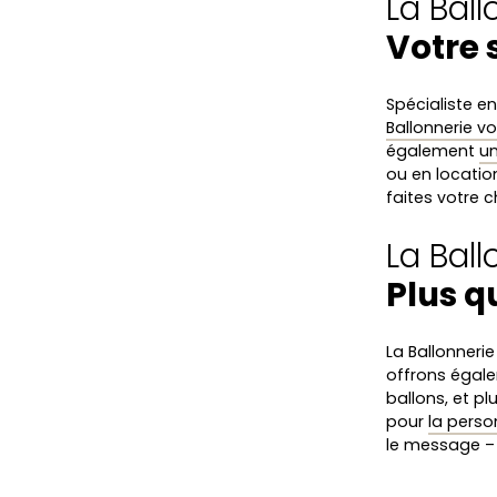
La Ball
Votre 
Spécialiste e
Ballonnerie vo
également
un
ou en locatio
faites votre c
La Ball
Plus q
La Ballonneri
offrons éga
ballons, et p
pour
la perso
le message – 