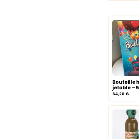
Bouteille 
Ajouter 
jetable – 
64,20
€