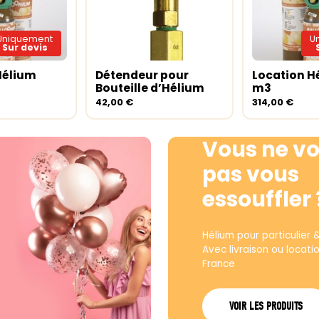
Uniquement
U
Sur devis
Hélium
Détendeur pour
Location H
ite
Ajouter au panier
Lire la sui
Bouteille d’Hélium
m3
42,00
€
314,00
€
Vous ne vo
pas vous
essouffler 
Hélium pour particulier 
Avec livraison ou locati
France
VOIR LES PRODUITS