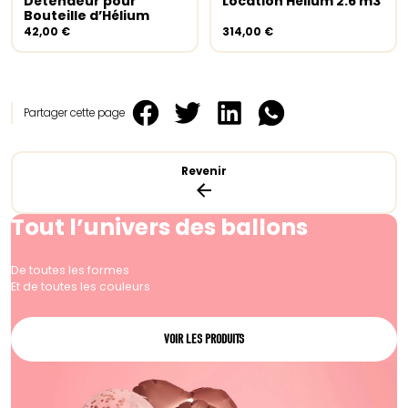
Détendeur pour
Location Hélium 2.6 m3
Ajouter au panier
Lire la suite
Bouteille d’Hélium
42,00
€
314,00
€
Partager cette page
Revenir
Tout l’univers des ballons
De toutes les formes
Et de toutes les couleurs
VOIR LES PRODUITS