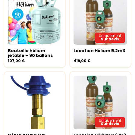
Uniquement
Sur devis
Bouteille hélium
Location Hélium 5.2m3
Ajouter au panier
Lire la suite
jetable – 90 ballons
107,00
€
419,00
€
Uniquement
Sur devis