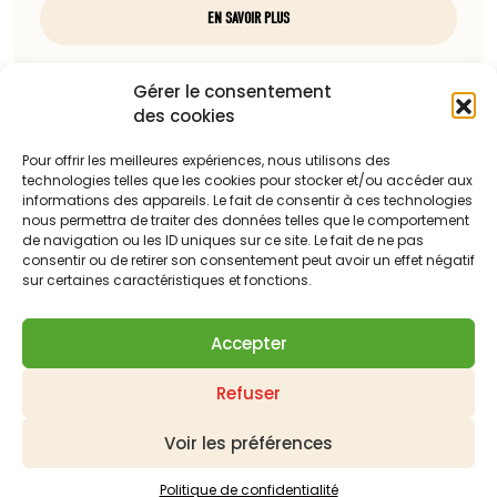
EN SAVOIR PLUS
Nous contacter
Gérer le consentement
des cookies
97, rue du docteur Charcot
85100 Les Sables-d'Olonne
Pour offrir les meilleures expériences, nous utilisons des
technologies telles que les cookies pour stocker et/ou accéder aux
Téléphone :
informations des appareils. Le fait de consentir à ces technologies
nous permettra de traiter des données telles que le comportement
06 13 23 67 88
de navigation ou les ID uniques sur ce site. Le fait de ne pas
consentir ou de retirer son consentement peut avoir un effet négatif
Adresse mail :
sur certaines caractéristiques et fonctions.
c.dattilesi@laballonnerie.com
Accepter
Qui sommes-nous ?
Nos meilleures ventes
Refuser
Les derniers produits mis en ligne
Panier
Mon compte
Contactez-nous
Demander un devis
Livraison
Suivi de vos commandes
Mentions légales
Voir les préférences
Politique de confidentialité
Conditions générales de ventes
Plan du site
Politique de confidentialité