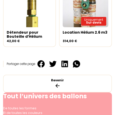
Uniquement
Sur devis
Détendeur pour
Location Hélium 2.6 m3
Ajouter au panier
Lire la suite
Bouteille d’Hélium
42,00
€
314,00
€
Partager cette page
Revenir
Tout l’univers des ballons
De toutes les formes
Et de toutes les couleurs