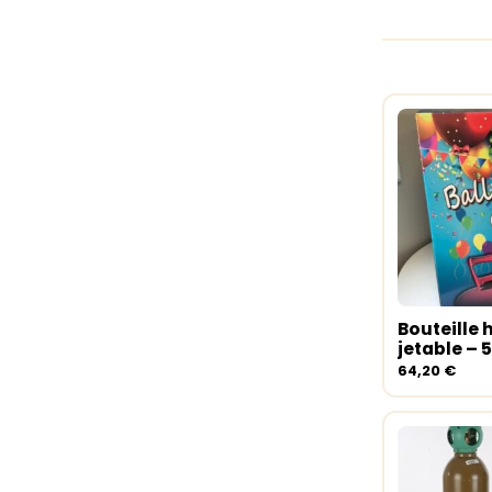
Bouteille 
Ajouter 
jetable – 
64,20
€