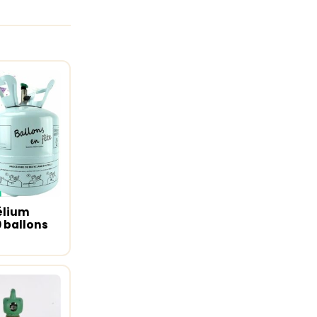
élium
u panier
0 ballons