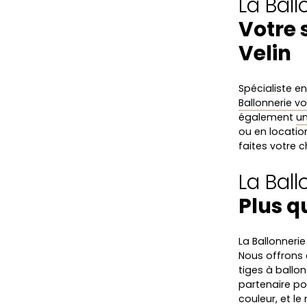
La Ball
Votre 
Velin
Spécialiste e
Ballonnerie vo
également
un
ou en locatio
faites votre c
La Bal
Plus q
La Ballonneri
Nous offrons
tiges à ballo
partenaire p
couleur, et l