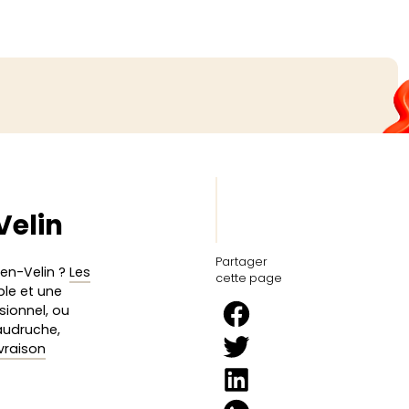
Velin
Partager
-en-Velin ?
Les
cette page
le et une
sionnel, ou
baudruche,
ivraison