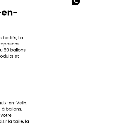
x-en-
 festifs
,
La
proposons
ou 50 ballons,
oduits et
ulx-en-Velin.
 à ballons,
 votre
r la taille, la