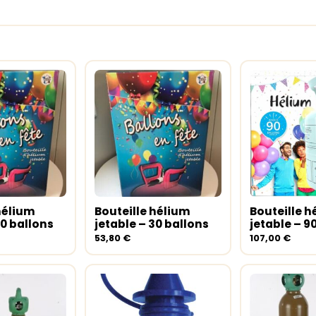
hélium
Bouteille hélium
Bouteille h
au panier
Ajouter au panier
Ajouter a
50 ballons
jetable – 30 ballons
jetable – 9
53,80
€
107,00
€