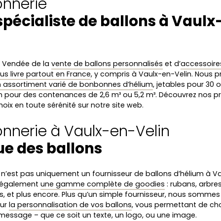
onnerie
spécialiste de ballons à Vaul
n Vendée de la
vente de ballons personnalisés
et d’
accessoires
us livre partout en France
, y compris à Vaulx-en-Velin. Nous 
 assortiment varié de bonbonnes d’hélium
, jetables pour 30 
n pour des contenances de 2,6 m³ ou 5,2 m³. Découvrez nos pr
hoix en toute sérénité sur notre site web.
lonnerie à Vaulx-en-Velin
ue des ballons
e n’est pas uniquement un fournisseur de ballons d’hélium à Va
 également
une gamme complète de goodies
: rubans, arbres
ns, et plus encore. Plus qu’un simple fournisseur, nous sommes
our
la personnalisation de vos ballons
, vous permettant de choisi
e message – que ce soit un texte, un logo, ou une image.