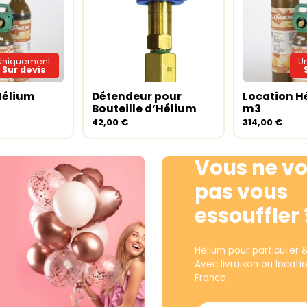
Uniquement
U
Sur devis
Hélium
Détendeur pour
Location H
ite
Ajouter au panier
Lire la sui
Bouteille d’Hélium
m3
42,00
€
314,00
€
Vous ne vo
pas vous
essouffler 
Hélium pour particulier 
Avec livraison ou locati
France