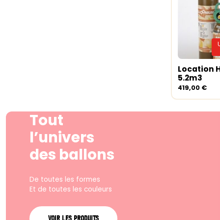
Location 
Lire la su
5.2m3
419,00
€
Tout
l’univers
des ballons
De toutes les formes
Et de toutes les couleurs
VOIR LES PRODUITS