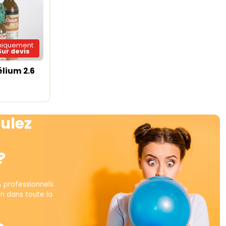
niquement
Sur devis
élium 2.6
te
ulez
?
& professionnels
on dans toute la