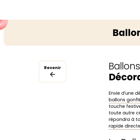
Ballo
Ballon
Revenir
Décora
Envie d’une d
ballons gonflé
touche festiv
toute autre c
répondra à t
rapide direct