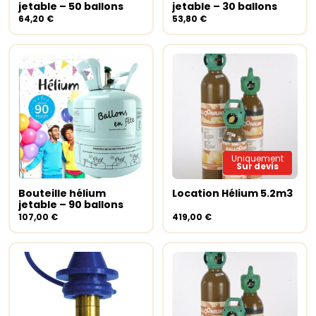
jetable – 50 ballons
jetable – 30 ballons
64,20
€
53,80
€
Uniquement
Sur devis
Bouteille hélium
Location Hélium 5.2m3
Ajouter au panier
Lire la suite
jetable – 90 ballons
107,00
€
419,00
€