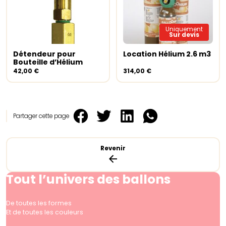
Uniquement
Sur devis
Détendeur pour
Location Hélium 2.6 m3
Ajouter au panier
Lire la suite
Bouteille d’Hélium
42,00
€
314,00
€
Partager cette page
Revenir
Tout l’univers des ballons
De toutes les formes
Et de toutes les couleurs