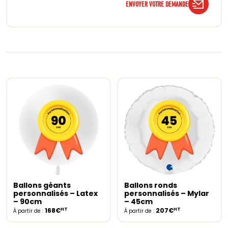
ENVOYER VOTRE DEMANDE
Ballons géants
Ballons ronds
Select options
Select options
personnalisés – Latex
personnalisés – Mylar
– 90cm
– 45cm
HT
HT
168€
207€
À partir de :
À partir de :