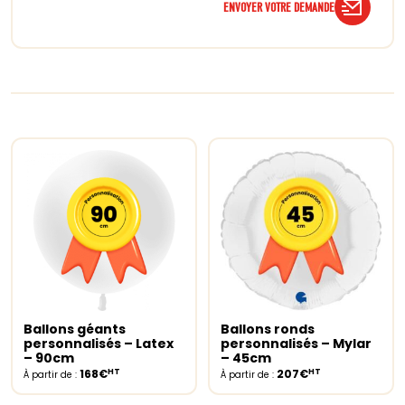
ENVOYER VOTRE DEMANDE
Ballons géants
Ballons ronds
Select options
Select options
personnalisés – Latex
personnalisés – Mylar
– 90cm
– 45cm
HT
HT
168€
207€
À partir de :
À partir de :