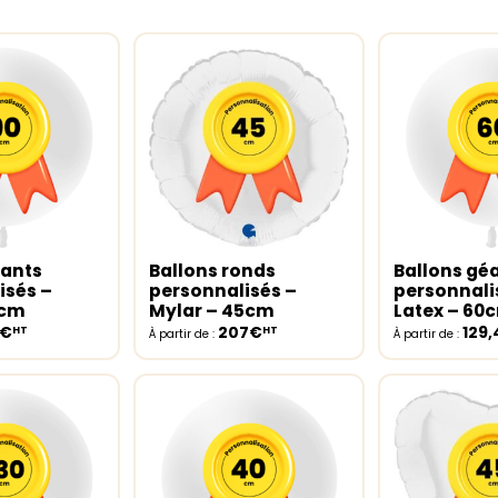
éants
Ballons ronds
Ballons gé
ptions
Select options
Select opt
isés –
personnalisés –
personnali
0cm
Mylar – 45cm
Latex – 60
8€
207€
129
HT
HT
À partir de :
À partir de :