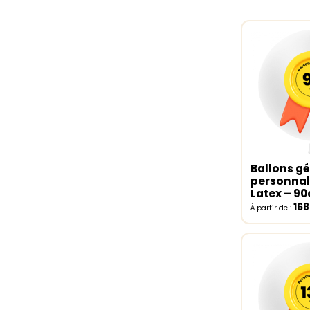
Ballons g
Select o
personnal
Latex – 9
16
À partir de :