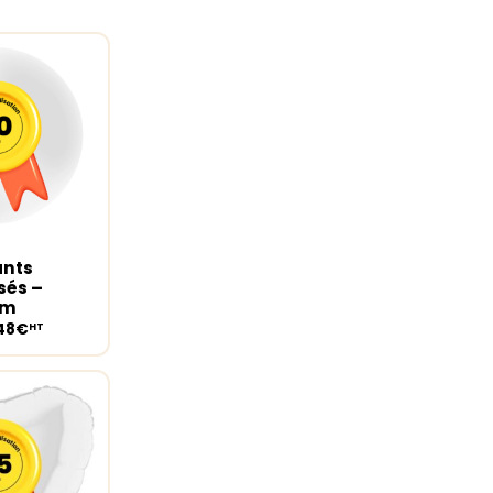
ants
ions
sés –
cm
,48€
HT