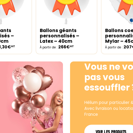
éants
Ballons géants
Ballons co
ptions
Select options
Select opt
isés –
personnalisés –
personnali
30cm
Latex – 40cm
Mylar – 4
8,30€
266€
207
HT
HT
À partir de :
À partir de :
Vous ne vo
pas vous
essouffler 
Hélium pour particulier 
Avec livraison ou locati
France
VOIR LES PRODUITS