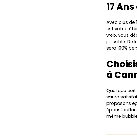
17 Ans
Avec plus de 
est votre réf
web, vous déc
possible. De l
sera 100% per
Choisi
à Can
Quel que soit
saura satisfa
proposons é
époustouflan
même bubbl