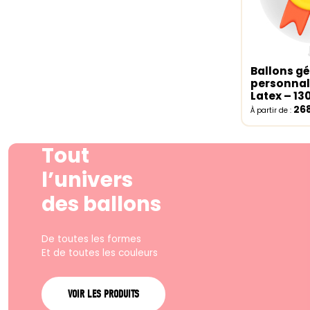
Ballons g
Select o
personnal
Latex – 1
26
À partir de :
Tout
l’univers
des ballons
De toutes les formes
Et de toutes les couleurs
VOIR LES PRODUITS