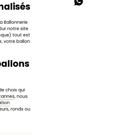
nalisés
La Ballonnerie
 Sur notre site
sque) tout est
e, votre ballon
ballons
e choix qui
 Cannes
, nous
ation
cœurs, ronds ou