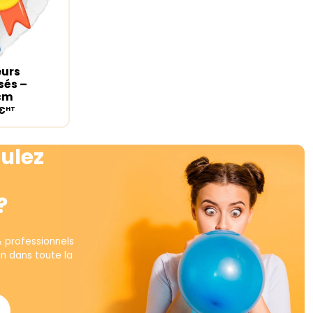
eurs
ions
sés –
5cm
€
HT
ulez
?
& professionnels
on dans toute la