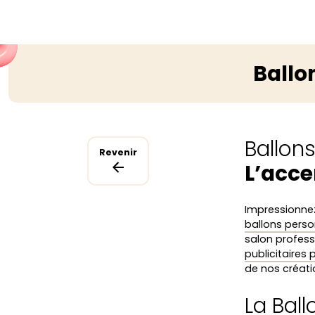
Ballo
Ballon
Revenir
L’acce
Impressionnez
ballons perso
salon profess
publicitaires
de nos créatio
La Bal