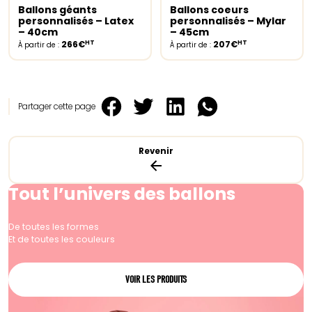
Ballons géants
Ballons coeurs
Select options
Select options
personnalisés – Latex
personnalisés – Mylar
– 40cm
– 45cm
HT
HT
266€
207€
À partir de :
À partir de :
Partager cette page
Revenir
Tout l’univers des ballons
De toutes les formes
Et de toutes les couleurs
VOIR LES PRODUITS