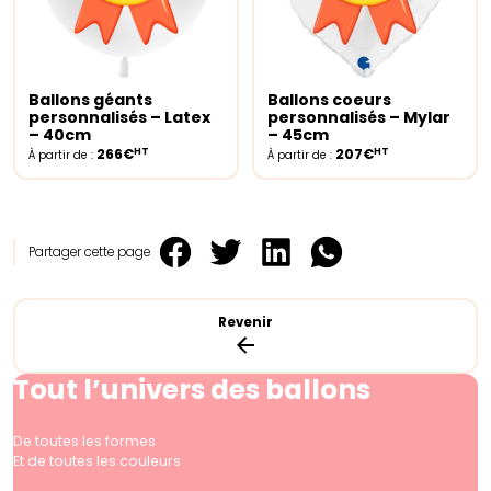
Ballons géants
Ballons coeurs
Select options
Select options
personnalisés – Latex
personnalisés – Mylar
– 40cm
– 45cm
HT
HT
266€
207€
À partir de :
À partir de :
Partager cette page
Revenir
Tout l’univers des ballons
De toutes les formes
Et de toutes les couleurs