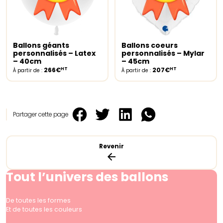
Ballons géants
Ballons coeurs
Select options
Select options
personnalisés – Latex
personnalisés – Mylar
– 40cm
– 45cm
HT
HT
266€
207€
À partir de :
À partir de :
Partager cette page
Revenir
Tout l’univers des ballons
De toutes les formes
Et de toutes les couleurs