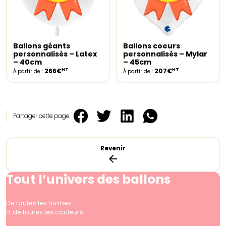
Ballons géants
Ballons coeurs
Select options
Select options
personnalisés – Latex
personnalisés – Mylar
– 40cm
– 45cm
HT
HT
266€
207€
À partir de :
À partir de :
Partager cette page
Revenir
Tout l’univers des ballons
De toutes les formes
Et de toutes les couleurs