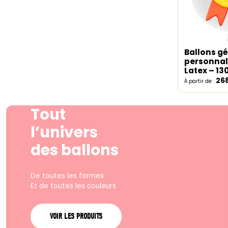
Ballons g
Select o
personnal
Latex – 1
26
À partir de :
Tout
l’univers
des ballons
De toutes les formes
Et de toutes les couleurs
VOIR LES PRODUITS