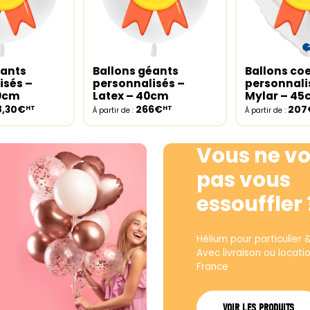
éants
Ballons géants
Ballons co
ptions
Select options
Select opt
isés –
personnalisés –
personnali
30cm
Latex – 40cm
Mylar – 4
8,30€
266€
207
HT
HT
À partir de :
À partir de :
Vous ne vo
pas vous
essouffler 
Hélium pour particulier 
Avec livraison ou locati
France
VOIR LES PRODUITS