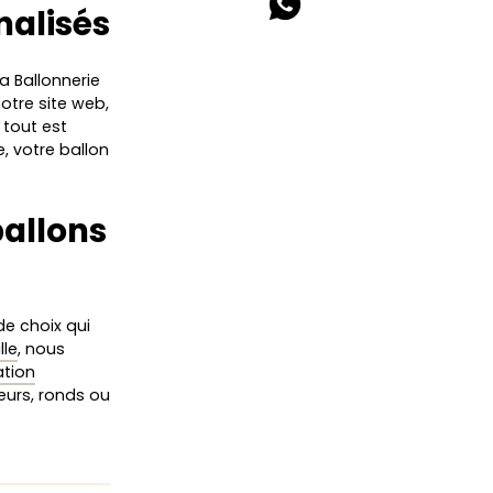
nalisés
La Ballonnerie
notre site web,
 tout est
e, votre ballon
ballons
e choix qui
lle
, nous
ation
cœurs, ronds ou