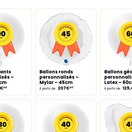
éants
Ballons ronds
Ballons gé
ptions
Select options
Select opt
isés –
personnalisés –
personnali
0cm
Mylar – 45cm
Latex – 60
8€
207€
129
HT
HT
À partir de :
À partir de :