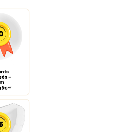
ants
ions
sés –
cm
,48€
HT