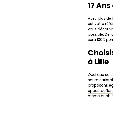
17 Ans
Avec plus de 
est votre réf
vous découvri
possible. De l
sera 100% per
Choisi
à Lille
Quel que soit
saura satisfa
proposons é
époustouflan
même bubbl