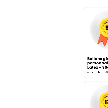
Ballons g
Select o
personnal
Latex – 9
16
À partir de :