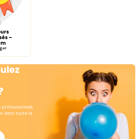
eurs
ions
sés –
5cm
€
HT
ulez
?
& professionnels
on dans toute la