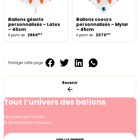
Ballons géants
Ballons coeurs
Select options
Select options
personnalisés – Latex
personnalisés – Mylar
– 40cm
– 45cm
HT
HT
266€
207€
À partir de :
À partir de :
Partager cette page
Revenir
Tout l’univers des ballons
De toutes les formes
Et de toutes les couleurs