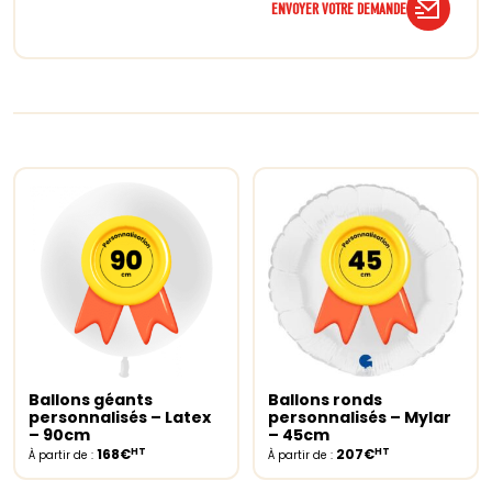
ENVOYER VOTRE DEMANDE
Ballons géants
Ballons ronds
Select options
Select options
personnalisés – Latex
personnalisés – Mylar
– 90cm
– 45cm
HT
HT
168€
207€
À partir de :
À partir de :