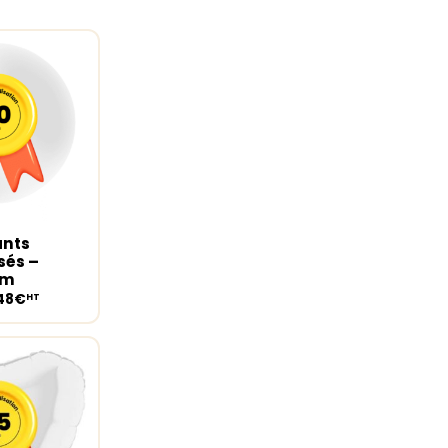
ants
ions
sés –
cm
,48€
HT