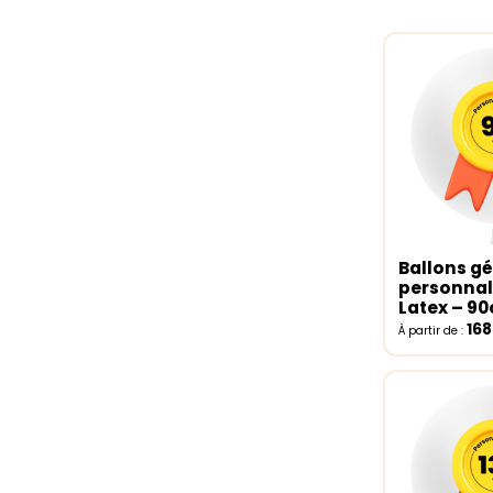
Ballons g
Select o
personnal
Latex – 9
16
À partir de :