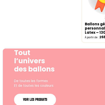
Ballons g
Select o
personnal
Latex – 1
26
À partir de :
Tout
l’univers
des ballons
De toutes les formes
Et de toutes les couleurs
VOIR LES PRODUITS