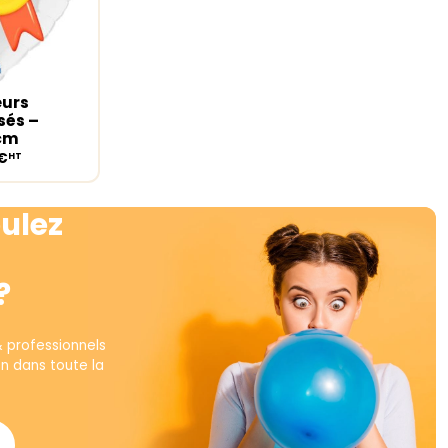
eurs
ions
sés –
5cm
€
HT
ulez
?
& professionnels
on dans toute la