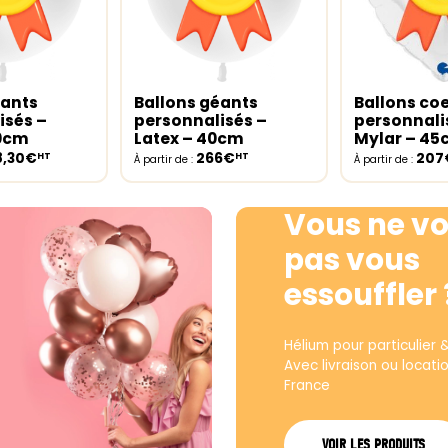
éants
Ballons géants
Ballons co
ptions
Select options
Select opt
isés –
personnalisés –
personnali
30cm
Latex – 40cm
Mylar – 4
8,30€
266€
207
HT
HT
À partir de :
À partir de :
Vous ne vo
pas vous
essouffler 
Hélium pour particulier 
Avec livraison ou locati
France
VOIR LES PRODUITS