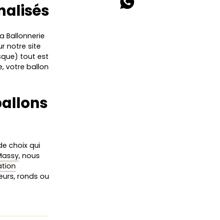
nalisés
La Ballonnerie
Sur notre site
sque) tout est
e, votre ballon
ballons
e choix qui
Massy
, nous
ation
cœurs, ronds ou