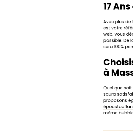
17 Ans
Avec plus de 
est votre réf
web, vous déc
possible. De l
sera 100% per
Choisi
à Mas
Quel que soit
saura satisfa
proposons é
époustouflan
même bubbl