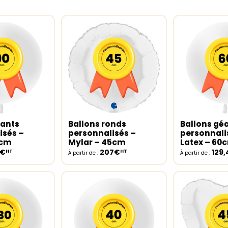
éants
Ballons ronds
Ballons gé
ptions
Select options
Select opt
isés –
personnalisés –
personnali
0cm
Mylar – 45cm
Latex – 60
8€
207€
129
HT
HT
À partir de :
À partir de :