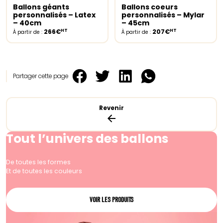
Ballons géants
Ballons coeurs
Select options
Select options
personnalisés – Latex
personnalisés – Mylar
– 40cm
– 45cm
HT
HT
266€
207€
À partir de :
À partir de :
Partager cette page
Revenir
Tout l’univers des ballons
De toutes les formes
Et de toutes les couleurs
VOIR LES PRODUITS