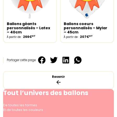
Ballons géants
Ballons coeurs
Select options
Select options
personnalisés – Latex
personnalisés – Mylar
– 40cm
– 45cm
HT
HT
266€
207€
À partir de :
À partir de :
Partager cette page
Revenir
Tout l’univers des ballons
De toutes les formes
Et de toutes les couleurs