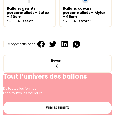
Ballons géants
Ballons coeurs
Select options
Select options
personnalisés – Latex
personnalisés – Mylar
– 40cm
– 45cm
HT
HT
266€
207€
À partir de :
À partir de :
Partager cette page
Revenir
Tout l’univers des ballons
De toutes les formes
Et de toutes les couleurs
VOIR LES PRODUITS