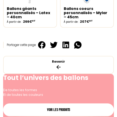
Ballons géants
Ballons coeurs
Select options
Select options
personnalisés – Latex
personnalisés – Mylar
– 40cm
– 45cm
HT
HT
266€
207€
À partir de :
À partir de :
Partager cette page
Revenir
Tout l’univers des ballons
De toutes les formes
Et de toutes les couleurs
VOIR LES PRODUITS