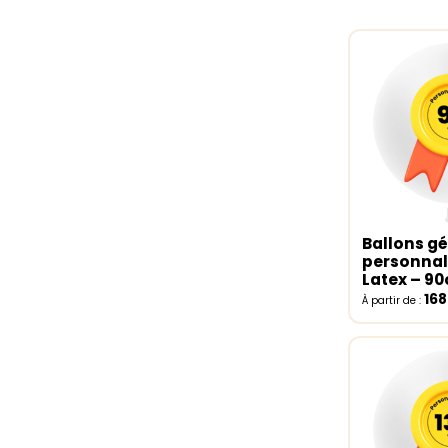
Ballons g
Select o
personnal
Latex – 9
16
À partir de :