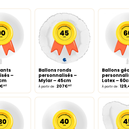
éants
Ballons ronds
Ballons gé
ptions
Select options
Select opt
isés –
personnalisés –
personnali
0cm
Mylar – 45cm
Latex – 60
8€
207€
129
HT
HT
À partir de :
À partir de :