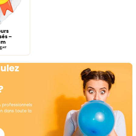
eurs
ions
sés –
5cm
€
HT
ulez
?
& professionnels
on dans toute la