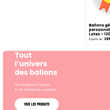
Ballons g
Select o
personnal
Latex – 1
26
À partir de :
Tout
l’univers
des ballons
De toutes les formes
Et de toutes les couleurs
VOIR LES PRODUITS