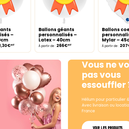
éants
Ballons géants
Ballons co
ptions
Select options
Select opt
isés –
personnalisés –
personnali
30cm
Latex – 40cm
Mylar – 4
8,30€
266€
207
HT
HT
À partir de :
À partir de :
Vous ne vo
pas vous
essouffler 
Hélium pour particulier 
Avec livraison ou locati
France
VOIR LES PRODUITS