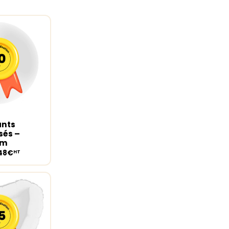
ants
ions
sés –
cm
,48€
HT