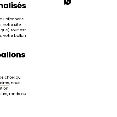
nalisés
La Ballonnerie
ur notre site
sque) tout est
e, votre ballon
ballons
e choix qui
Reims
, nous
ation
cœurs, ronds ou