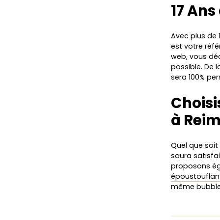
17 Ans
Avec plus de 
est votre réf
web, vous déc
possible. De l
sera 100% per
Choisi
à Rei
Quel que soit
saura satisfa
proposons é
époustouflan
même bubbl