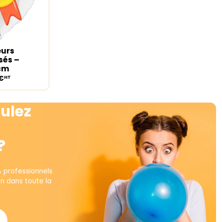
eurs
ions
sés –
5cm
€
HT
ulez
?
& professionnels
on dans toute la