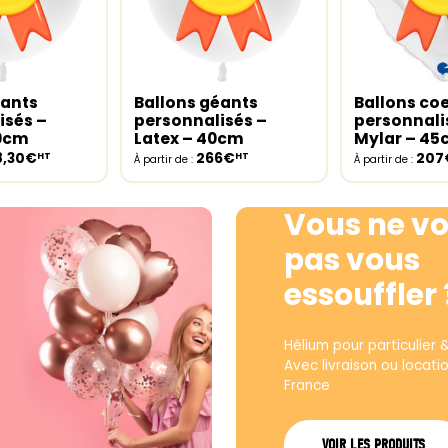
éants
Ballons géants
Ballons co
ptions
Select options
Select opt
isés –
personnalisés –
personnali
30cm
Latex – 40cm
Mylar – 4
8,30€
266€
207
HT
HT
À partir de :
À partir de :
Vous ne vo
pas vous
essouffler 
Hélium pour particulier 
Avec livraison ou locati
France
VOIR LES PRODUITS