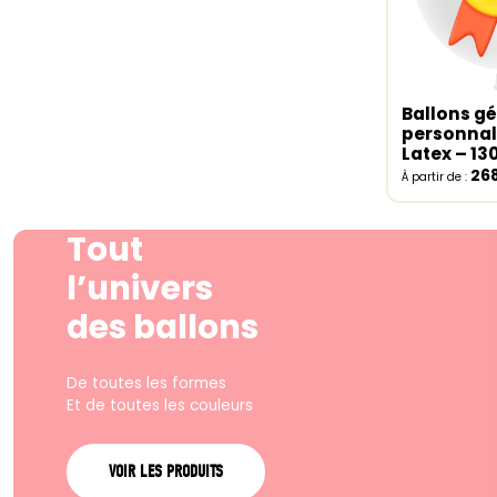
Ballons g
Select o
personnal
Latex – 1
26
À partir de :
Tout
l’univers
des ballons
De toutes les formes
Et de toutes les couleurs
VOIR LES PRODUITS