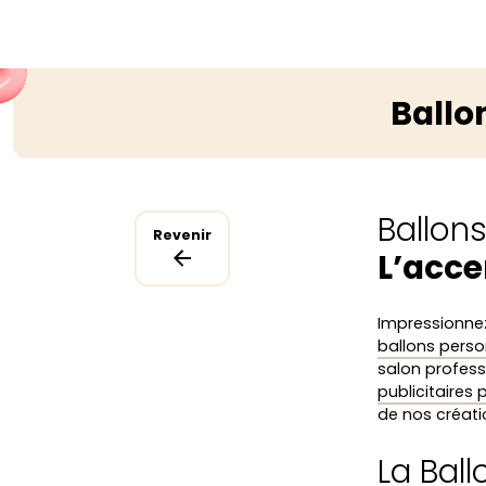
Ballo
Ballon
Revenir
L’acce
Impressionnez
ballons perso
salon profess
publicitaires
de nos créatio
La Bal