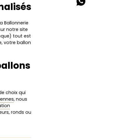
nalisés
La Ballonnerie
Sur notre site
sque) tout est
e, votre ballon
ballons
e choix qui
Rennes
, nous
ation
cœurs, ronds ou