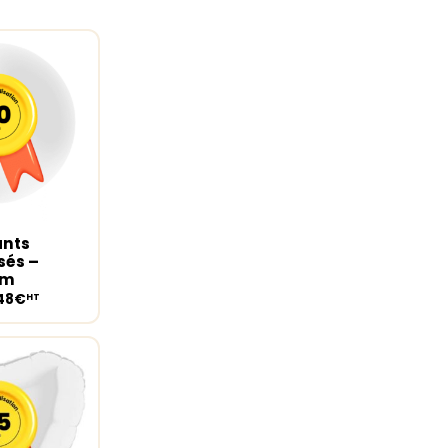
ants
ions
sés –
cm
,48€
HT