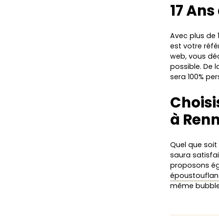
17 Ans
Avec plus de 
est votre réf
web, vous déc
possible. De l
sera 100% per
Choisi
à Ren
Quel que soit
saura satisfa
proposons é
époustouflan
même bubbl