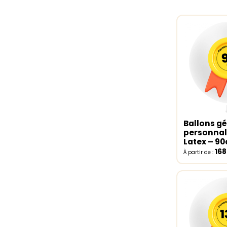
Ballons g
Select o
personnal
Latex – 9
16
À partir de :