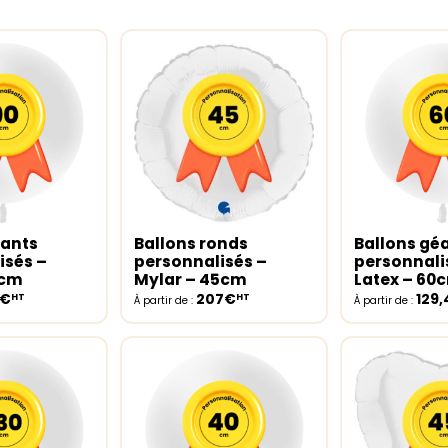
éants
Ballons ronds
Ballons gé
ptions
Select options
Select opt
isés –
personnalisés –
personnali
0cm
Mylar – 45cm
Latex – 60
8€
207€
129
HT
HT
À partir de :
À partir de :