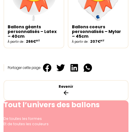
Ballons géants
Ballons coeurs
Select options
Select options
personnalisés – Latex
personnalisés – Mylar
– 40cm
– 45cm
HT
HT
266€
207€
À partir de :
À partir de :
Partager cette page
Revenir
Tout l’univers des ballons
De toutes les formes
Et de toutes les couleurs