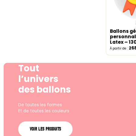
Ballons g
Select o
personnal
Latex – 1
26
À partir de :
Tout
l’univers
des ballons
De toutes les formes
Et de toutes les couleurs
VOIR LES PRODUITS