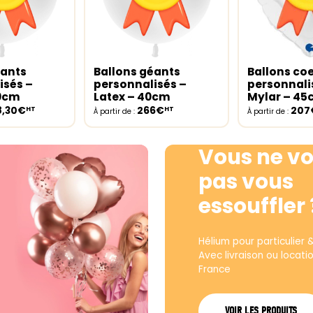
éants
Ballons géants
Ballons co
ptions
Select options
Select opt
isés –
personnalisés –
personnali
30cm
Latex – 40cm
Mylar – 4
8,30€
266€
207
HT
HT
À partir de :
À partir de :
Vous ne vo
pas vous
essouffler 
Hélium pour particulier 
Avec livraison ou locati
France
VOIR LES PRODUITS