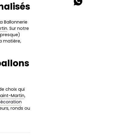
nalisés
La Ballonnerie
rtin
. Sur notre
 (presque)
la matière,
ballons
e choix qui
Saint-Martin
,
décoration
cœurs, ronds ou