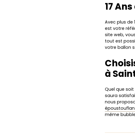
17 Ans
Avec plus de 
est votre réf
site web, vou
tout est possi
votre ballon 
Choisi
à Sain
Quel que soit
saura satisfa
nous propos
époustouflan
même bubbl