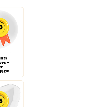
ants
ions
sés –
cm
,48€
HT