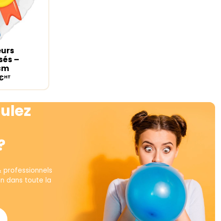
eurs
ions
sés –
5cm
€
HT
ulez
?
& professionnels
on dans toute la