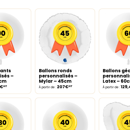
éants
Ballons ronds
Ballons gé
ptions
Select options
Select opt
isés –
personnalisés –
personnali
0cm
Mylar – 45cm
Latex – 60
8€
207€
129
HT
HT
À partir de :
À partir de :