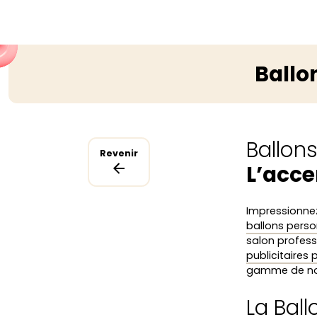
Ballo
Ballon
Revenir
L’acce
Impressionnez
ballons perso
salon profess
publicitaires
gamme de nos c
La Ball