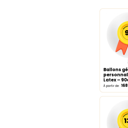
Ballons g
Select o
personnal
Latex – 9
16
À partir de :