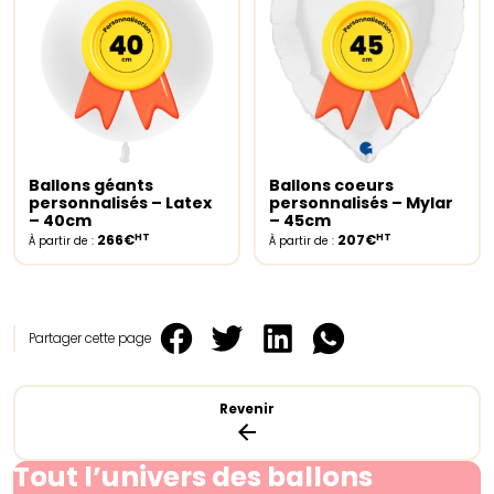
Ballons géants
Ballons coeurs
Select options
Select options
personnalisés – Latex
personnalisés – Mylar
– 40cm
– 45cm
HT
HT
266€
207€
À partir de :
À partir de :
Partager cette page
Revenir
Tout l’univers des ballons