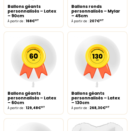
Ballons géants
Ballons ronds
Select options
Select options
personnalisés – Latex
personnalisés – Mylar
– 90cm
– 45cm
HT
HT
168€
207€
À partir de :
À partir de :
Ballons géants
Ballons géants
Select options
Select options
personnalisés – Latex
personnalisés – Latex
– 60cm
– 130cm
HT
HT
129,48€
268,30€
À partir de :
À partir de :