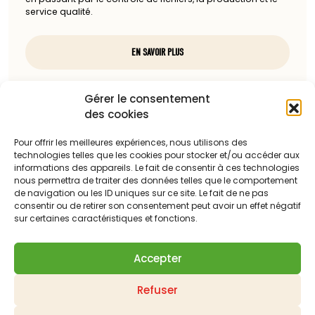
service qualité.
EN SAVOIR PLUS
Nous contacter
Gérer le consentement
des cookies
97, rue du docteur Charcot
85100 Les Sables-d'Olonne
Pour offrir les meilleures expériences, nous utilisons des
technologies telles que les cookies pour stocker et/ou accéder aux
Téléphone :
informations des appareils. Le fait de consentir à ces technologies
nous permettra de traiter des données telles que le comportement
06 13 23 67 88
de navigation ou les ID uniques sur ce site. Le fait de ne pas
consentir ou de retirer son consentement peut avoir un effet négatif
Adresse mail :
sur certaines caractéristiques et fonctions.
c.dattilesi@laballonnerie.com
Accepter
Qui sommes-nous ?
Nos meilleures ventes
Refuser
Les derniers produits mis en ligne
Panier
Mon compte
Contactez-nous
Demander un devis
Livraison