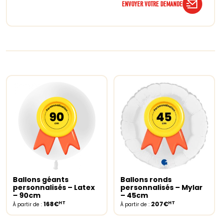
ENVOYER VOTRE DEMANDE
Ballons géants
Ballons ronds
Select options
Select options
personnalisés – Latex
personnalisés – Mylar
– 90cm
– 45cm
HT
HT
168€
207€
À partir de :
À partir de :