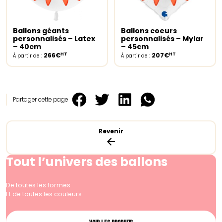
Ballons géants
Ballons coeurs
Select options
Select options
personnalisés – Latex
personnalisés – Mylar
– 40cm
– 45cm
HT
HT
266€
207€
À partir de :
À partir de :
Partager cette page
Revenir
Tout l’univers des ballons
De toutes les formes
Et de toutes les couleurs