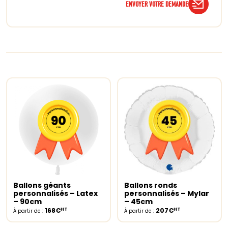
ENVOYER VOTRE DEMANDE
Ballons géants
Ballons ronds
Select options
Select options
personnalisés – Latex
personnalisés – Mylar
– 90cm
– 45cm
HT
HT
168€
207€
À partir de :
À partir de :