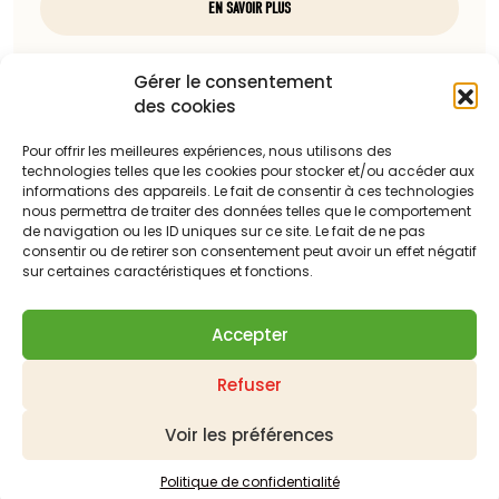
EN SAVOIR PLUS
Nous contacter
Gérer le consentement
des cookies
97, rue du docteur Charcot
85100 Les Sables-d'Olonne
Pour offrir les meilleures expériences, nous utilisons des
technologies telles que les cookies pour stocker et/ou accéder aux
Téléphone :
informations des appareils. Le fait de consentir à ces technologies
nous permettra de traiter des données telles que le comportement
06 13 23 67 88
de navigation ou les ID uniques sur ce site. Le fait de ne pas
consentir ou de retirer son consentement peut avoir un effet négatif
Adresse mail :
sur certaines caractéristiques et fonctions.
c.dattilesi@laballonnerie.com
Accepter
Qui sommes-nous ?
Nos meilleures ventes
Refuser
Les derniers produits mis en ligne
Panier
Mon compte
Contactez-nous
Demander un devis
Livraison
Suivi de vos commandes
Mentions légales
Voir les préférences
Politique de confidentialité
Conditions générales de ventes
Plan du site
Politique de confidentialité