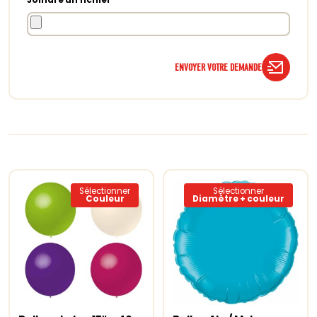
ENVOYER VOTRE DEMANDE
Sélectionner
Sélectionner
Couleur
Diamètre + couleur
Ce
Ce
produit
produit
a
a