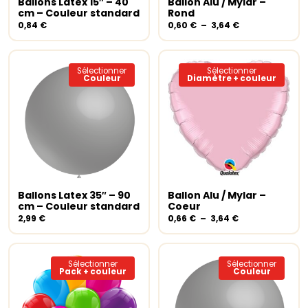
Ballons Latex 15″ – 40
Ballon Alu / Mylar –
Choix des options
plusieurs
Choix des options
plusieur
cm – Couleur standard
Rond
variations.
variation
Plage
0,84
€
0,60
€
–
3,64
€
Les
Les
de
options
options
prix :
peuvent
peuvent
0,60 €
être
à
être
Sélectionner
Sélectionner
Couleur
Diamètre + couleur
3,64 €
choisies
choisies
sur
sur
la
la
page
page
du
du
produit
produit
Ce
Ce
produit
produit
a
a
Ballons Latex 35″ – 90
Ballon Alu / Mylar –
Choix des options
plusieurs
Choix des options
plusieur
cm – Couleur standard
Coeur
variations.
variation
Plage
2,99
€
0,66
€
–
3,64
€
Les
Les
de
options
options
prix :
peuvent
peuvent
0,66 €
être
à
être
Sélectionner
Sélectionner
Pack + couleur
Couleur
3,64 €
choisies
choisies
sur
sur
la
la