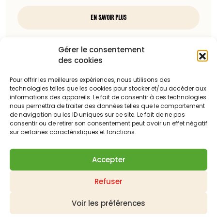
EN SAVOIR PLUS
Nous contacter
Gérer le consentement
des cookies
97, rue du docteur Charcot
85100 Les Sables-d'Olonne
Pour offrir les meilleures expériences, nous utilisons des
technologies telles que les cookies pour stocker et/ou accéder aux
Téléphone :
informations des appareils. Le fait de consentir à ces technologies
nous permettra de traiter des données telles que le comportement
06 13 23 67 88
de navigation ou les ID uniques sur ce site. Le fait de ne pas
consentir ou de retirer son consentement peut avoir un effet négatif
Adresse mail :
sur certaines caractéristiques et fonctions.
c.dattilesi@laballonnerie.com
Accepter
Qui sommes-nous ?
Nos meilleures ventes
Refuser
Les derniers produits mis en ligne
Panier
Mon compte
Contactez-nous
Demander un devis
Livraison
Suivi de vos commandes
Mentions légales
Voir les préférences
Politique de confidentialité