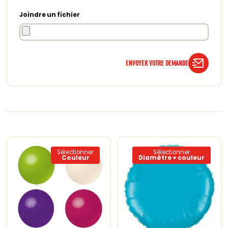
Joindre un fichier
ENVOYER VOTRE DEMANDE
Sélectionner
Sélectionner
Couleur
Diamètre + couleur
Ce
Ce
produit
produit