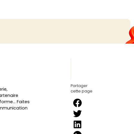
Partager
rie,
cette page
artenaire
, forme… Faites
ommunication