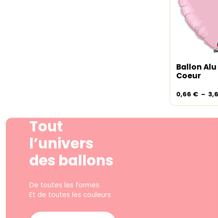
Ballon Alu
Choix de
Coeur
0,66
€
–
3,
Tout
l’univers
des ballons
De toutes les formes
Et de toutes les couleurs