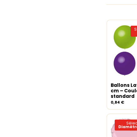
S
Ballons La
Choix de
cm – Coul
standard
0,84
€
Sélec
Diamètre