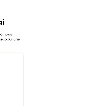
ai
s à nous
oix pour une