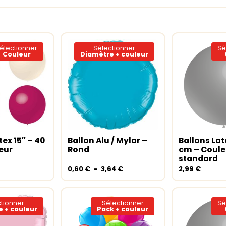
électionner
Sélectionner
Sé
Couleur
Diamètre + couleur
Ce
Ce
produit
produit
a
a
tex 15″ – 40
Ballon Alu / Mylar –
Ballons Lat
s options
Choix des options
Choix des
plusieurs
plusieurs
eur
Rond
cm – Coule
variations.
variations.
standard
Les
Les
Plage
0,60
€
–
3,64
€
2,99
€
options
options
de
peuvent
prix :
peuvent
0,60 €
être
être
tionner
Sélectionner
Sé
à
choisies
choisies
 + couleur
Pack + couleur
3,64 €
sur
sur