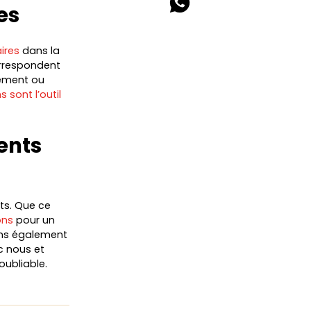
es
ires
dans la
orrespondent
nement ou
s sont l’outil
ents
ts. Que ce
ons
pour un
ons également
c nous et
oubliable.