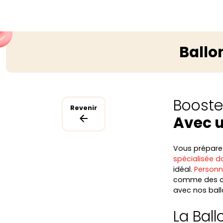
Ballo
Boostez
Revenir
Avec u
Vous préparez 
spécialisée da
idéal.
Personn
comme des ce
avec nos ball
La Ball