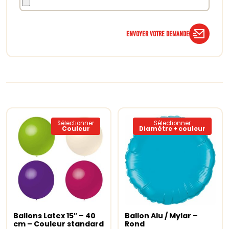
ENVOYER VOTRE DEMANDE
Sélectionner
Sélectionner
Couleur
Diamètre + couleur
Ce
Ce
produit
produit
a
a
Ballons Latex 15″ – 40
Ballon Alu / Mylar –
Choix des options
plusieurs
Choix des options
plusieur
cm – Couleur standard
Rond
variations.
variation