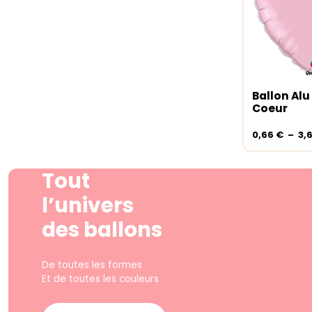
Ballon Alu
Choix de
Coeur
0,66
€
–
3,
Tout
l’univers
des ballons
De toutes les formes
Et de toutes les couleurs