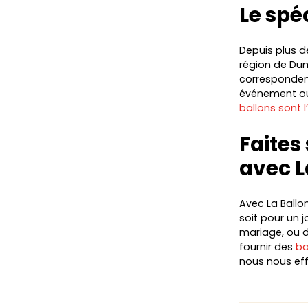
Le spé
Depuis plus de
région de Dum
correspondent
événement ou
ballons sont 
Faites
avec L
Avec La Ballo
soit pour un 
mariage, ou d
fournir des
ba
nous nous eff