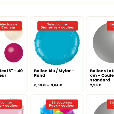
électionner
Sélectionner
Sé
Couleur
Diamètre + couleur
Ce
Ce
produit
produit
a
a
tex 15″ – 40
Ballon Alu / Mylar –
Ballons Lat
s options
Choix des options
Choix des
plusieurs
plusieurs
eur
Rond
cm – Coule
variations.
variations.
standard
Les
Les
Plage
0,60
€
–
3,64
€
2,99
€
options
options
de
peuvent
prix :
peuvent
0,60 €
être
être
tionner
Sélectionner
Sé
à
choisies
choisies
 + couleur
Pack + couleur
3,64 €
sur
sur