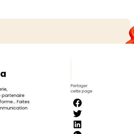
éa
Partager
rie,
cette page
 partenaire
, forme… Faites
ommunication