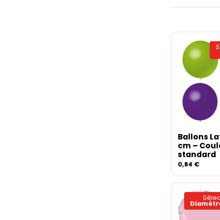
S
Ballons La
Choix de
cm – Coul
standard
0,84
€
Sélec
Diamètre