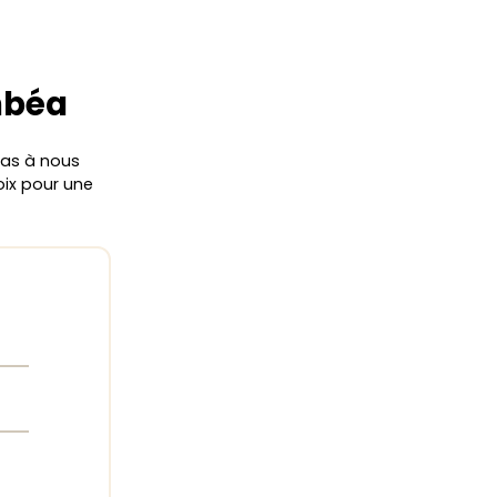
mbéa
pas à nous
oix pour une