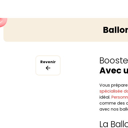
Ballo
Boostez
Revenir
Avec u
Vous préparez 
spécialisée da
idéal.
Personn
comme des ce
avec nos ball
La Bal