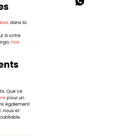
es
ires
dans la
ur à votre
logo,
nos
ents
ts. Que ce
ons
pour un
ons également
c nous et
oubliable.