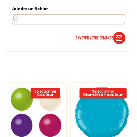
Joindre un fichier
ENVOYER VOTRE DEMANDE
Sélectionner
Sélectionner
Couleur
Diamètre + couleur
Ce
Ce
produit
produit