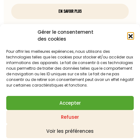
EN SAVOIR PLUS
Nous contacter
Gérer le consentement
des cookies
97, rue du docteur Charcot
85100 Les Sables-d'Olonne
Pour offrir les meilleures expériences, nous utilisons des
technologies telles que les cookies pour stocker et/ou accéder aux
Téléphone :
informations des appareils. Le fait de consentir à ces technologies
nous permettra de traiter des données telles que le comportement
06 13 23 67 88
de navigation ou les ID uniques sur ce site. Le fait de ne pas
consentir ou de retirer son consentement peut avoir un effet négatif
Adresse mail :
sur certaines caractéristiques et fonctions.
c.dattilesi@laballonnerie.com
Accepter
Qui sommes-nous ?
Nos meilleures ventes
Refuser
Les derniers produits mis en ligne
Panier
Mon compte
Contactez-nous
Demander un devis
Livraison
Suivi de vos commandes
Mentions légales
Voir les préférences
Politique de confidentialité