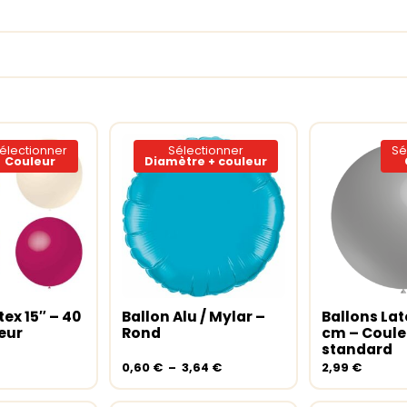
électionner
Sélectionner
Sé
Couleur
Diamètre + couleur
Ce
Ce
produit
produit
a
a
tex 15″ – 40
Ballon Alu / Mylar –
Ballons Lat
s options
Choix des options
Choix des
plusieurs
plusieurs
eur
Rond
cm – Coule
variations.
variations.
standard
Les
Les
Plage
0,60
€
–
3,64
€
2,99
€
options
options
de
peuvent
prix :
peuvent