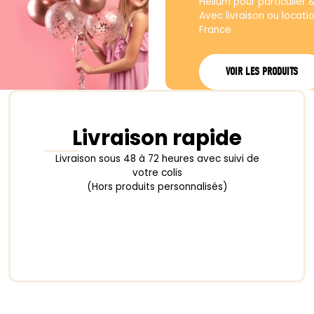
produit
produit
Hélium pour particulier 
Avec livraison ou locati
France
VOIR LES PRODUITS
Livraison rapide
Livraison sous 48 à 72 heures avec suivi de
votre colis
(Hors produits personnalisés)