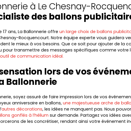
lonnerie à Le Chesnay-Rocquen
cialiste des ballons publicitair
 17 ans, La Ballonnerie offre
un large choix de ballons publicita
Chesnay-Rocquencourt. Notre équipe experte vous guidera ver
dent le mieux à vos besoins. Que ce soit pour ajouter de la co
 pour transmettre des messages spécifiques comme votre 
l’outil de communication idéal.
 sensation lors de vos événem
a Ballonnerie
nnerie, soyez assuré de faire impression lors de vos événemen
joyeux anniversaire en ballons,
une majestueuse arche de ball
’
autres décorations
, les idées ne manquent pas. Nous pouv
llons gonflés à l’hélium
sur demande. Partagez vos idées ave
orcerons de les concrétiser, rendant ainsi votre événement in