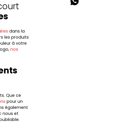
court
es
ires
dans la
s les produits
uleur à votre
logo,
nos
ents
ts. Que ce
ons
pour un
ons également
c nous et
oubliable.