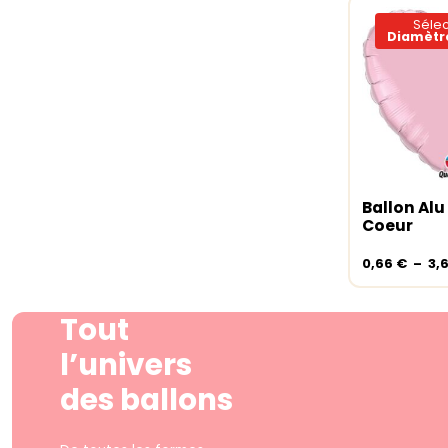
Sélec
Diamètre
Ballon Alu
Choix de
Coeur
0,66
€
–
3,
Tout
l’univers
des ballons