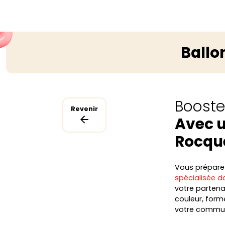
Ballo
Boostez
Revenir
Avec u
Rocqu
Vous préparez 
spécialisée da
votre partenai
couleur, form
votre commun