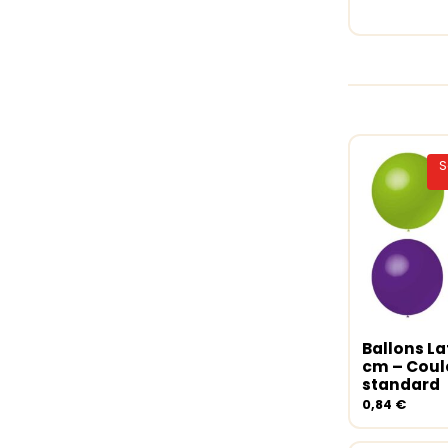
S
Ballons La
Choix de
cm – Coul
standard
0,84
€