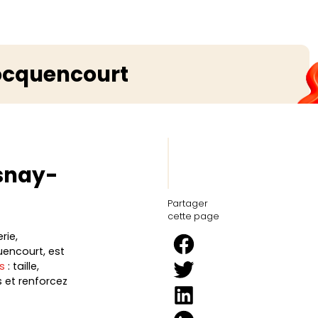
Rocquencourt
esnay-
Partager
cette page
rie,
encourt, est
s
: taille,
 et renforcez