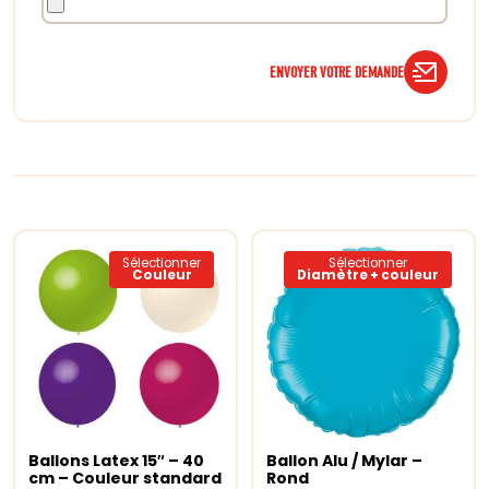
ENVOYER VOTRE DEMANDE
Sélectionner
Sélectionner
Couleur
Diamètre + couleur
Ce
Ce
produit
produit
a
a
Ballons Latex 15″ – 40
Ballon Alu / Mylar –
Choix des options
plusieurs
Choix des options
plusieur
cm – Couleur standard
Rond
variations.
variation