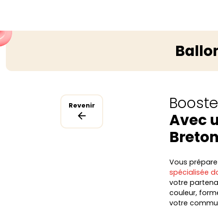
Ballo
Boostez
Revenir
Avec u
Breto
Vous préparez 
spécialisée da
votre partenai
couleur, form
votre commun