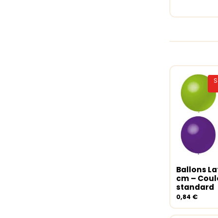
S
Ballons La
Choix de
cm – Coul
standard
0,84
€