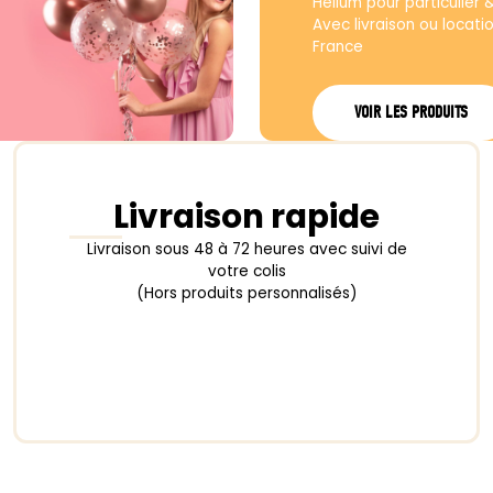
produit
produit
Hélium pour particulier 
Avec livraison ou locati
France
VOIR LES PRODUITS
Livraison rapide
Livraison sous 48 à 72 heures avec suivi de
votre colis
(Hors produits personnalisés)