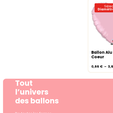
Sélec
Diamètre
Ballon Alu
Choix de
Coeur
0,66
€
–
3,
Tout
l’univers
des ballons