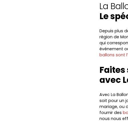
La Bal
Le spé
Depuis plus de
région de Mon
qui correspon
événement ou
ballons sont 
Faites
avec L
Avec La Ballo
soit pour un 
mariage, ou d
fournir des
ba
nous nous eff