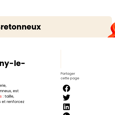
-Bretonneux
gny-le-
Partager
cette page
rie,
nneux, est
s
: taille,
 et renforcez