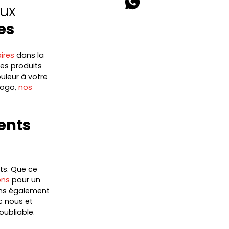
eux
es
ires
dans la
les produits
uleur à votre
logo,
nos
ents
ts. Que ce
ons
pour un
ons également
c nous et
oubliable.