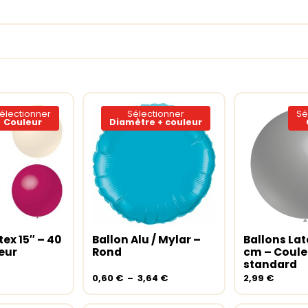
électionner
Sélectionner
Sé
Couleur
Diamètre + couleur
Ce
Ce
produit
produit
a
a
tex 15″ – 40
Ballon Alu / Mylar –
Ballons Lat
s options
Choix des options
Choix des
plusieurs
plusieurs
eur
Rond
cm – Coule
variations.
variations.
standard
Les
Les
Plage
0,60
€
–
3,64
€
2,99
€
options
options
de
peuvent
prix :
peuvent